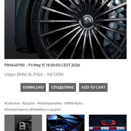
P90640790
·
Fri May 15 19:30:00 CEST 2026
Vision BMW ALPINA - INFORM
DOWNLOAD
СПОДЕЛЯНЕ
ADD TO CART
Събития
·
Дизайн
·
Корпоративни
·
BMW Alpina
·
Концептуални автомобили и дизайн