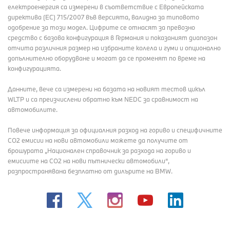
електроенергия са измерени в съответствие с Европейската
директива (EC) 715/2007 във версията, валидна за типовото
одобрение за този модел. Цифрите се отнасят за превозно
средство с базова конфигурация в Германия и показаният диапазон
отчита различния размер на избраните колела и гуми и опционално
допълнително оборудване и могат да се променят по време на
конфигурацията.
Данните, вече са измерени на базата на новият тестов цикъл
WLTP и са преизчислени обратно към NEDC за сравнимост на
автомобилите.
Повече информация за официалния разход на гориво и специфичните
СО2 емисии на нови автомобили можете да получите от
брошурата „Национален справочник за разхода на гориво и
емисиите на CO2 на нови пътнически автомобили“,
разпространявана безплатно от дилърите на BMW.