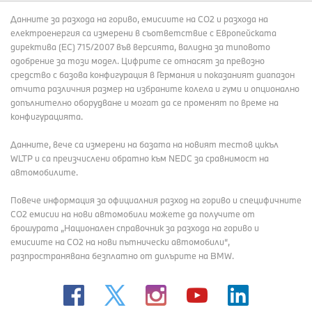
Данните за разхода на гориво, емисиите на СО2 и разхода на
електроенергия са измерени в съответствие с Европейската
директива (EC) 715/2007 във версията, валидна за типовото
одобрение за този модел. Цифрите се отнасят за превозно
средство с базова конфигурация в Германия и показаният диапазон
отчита различния размер на избраните колела и гуми и опционално
допълнително оборудване и могат да се променят по време на
конфигурацията.
Данните, вече са измерени на базата на новият тестов цикъл
WLTP и са преизчислени обратно към NEDC за сравнимост на
автомобилите.
Повече информация за официалния разход на гориво и специфичните
СО2 емисии на нови автомобили можете да получите от
брошурата „Национален справочник за разхода на гориво и
емисиите на CO2 на нови пътнически автомобили“,
разпространявана безплатно от дилърите на BMW.