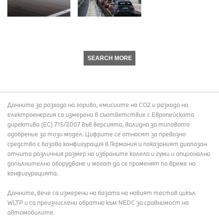
SEARCH MORE
Данните за разхода на гориво, емисиите на СО2 и разхода на
електроенергия са измерени в съответствие с Европейската
директива (EC) 715/2007 във версията, валидна за типовото
одобрение за този модел. Цифрите се отнасят за превозно
средство с базова конфигурация в Германия и показаният диапазон
отчита различния размер на избраните колела и гуми и опционално
допълнително оборудване и могат да се променят по време на
конфигурацията.
Данните, вече са измерени на базата на новият тестов цикъл
WLTP и са преизчислени обратно към NEDC за сравнимост на
автомобилите.