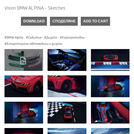
Vision BMW ALPINA - Sketches
DOWNLOAD
СПОДЕЛЯНЕ
ADD TO CART
BMW Alpina
·
Събития
·
Дизайн
·
Корпоративни
·
Концептуални автомобили и дизайн