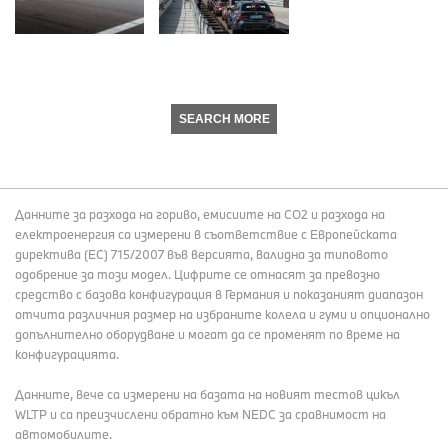
SEARCH MORE
Данните за разхода на гориво, емисиите на СО2 и разхода на
електроенергия са измерени в съответствие с Европейската
директива (EC) 715/2007 във версията, валидна за типовото
одобрение за този модел. Цифрите се отнасят за превозно
средство с базова конфигурация в Германия и показаният диапазон
отчита различния размер на избраните колела и гуми и опционално
допълнително оборудване и могат да се променят по време на
конфигурацията.
Данните, вече са измерени на базата на новият тестов цикъл
WLTP и са преизчислени обратно към NEDC за сравнимост на
автомобилите.