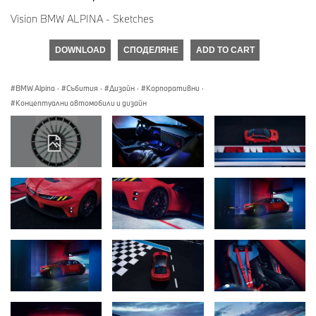
Vision BMW ALPINA - Sketches
DOWNLOAD
СПОДЕЛЯНЕ
ADD TO CART
BMW Alpina
·
Събития
·
Дизайн
·
Корпоративни
·
Концептуални автомобили и дизайн