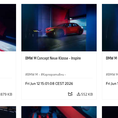
BMW M Concept Neue Klasse - Inspire
BMW M C
BMW M
·
Корпоративни
·
BMW 
·
Концептуални автомобили и дизайн
·
Концеп
Fri Jun 12 15:01:08 CEST 2026
Fri Jun
Дизайн на BMW
Дизай
879 KB
552 KB