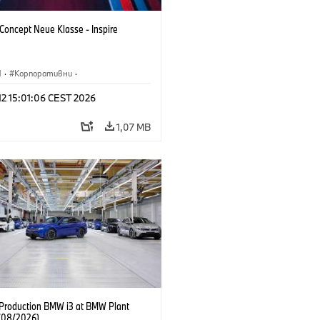
oncept Neue Klasse - Inspire
M
·
Корпоративни
·
туални автомобили и дизайн
·
 12 15:01:06 CEST 2026
н на BMW
1,07 MB
f Production BMW i3 at BMW Plant
(08/2026)