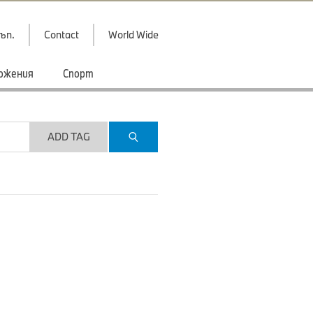
ъп.
Contact
World Wide
ожения
Спорт
ADD TAG