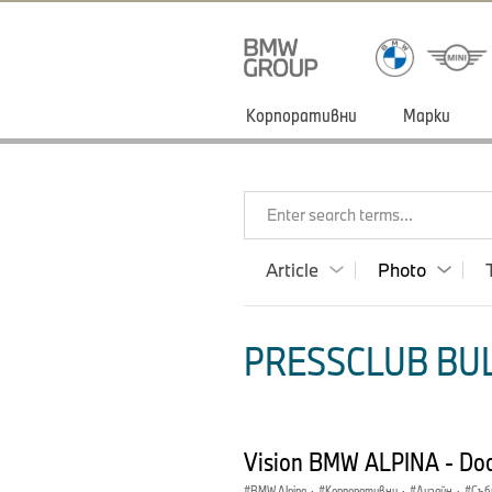
Корпоративни
Марки
Enter search terms...
Article
Photo
PRESSCLUB BUL
Vision BMW ALPINA - Do
BMW Alpina
·
Корпоративни
·
Дизайн
·
Съб