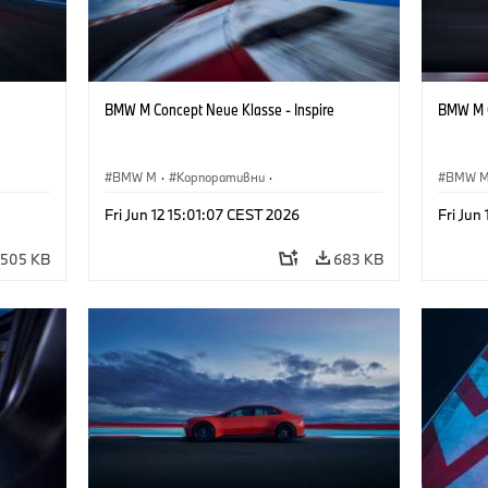
BMW M Concept Neue Klasse - Inspire
BMW M C
BMW M
·
Корпоративни
·
BMW 
·
Концептуални автомобили и дизайн
·
Концеп
Fri Jun 12 15:01:07 CEST 2026
Fri Jun
Дизайн на BMW
Дизай
505 KB
683 KB