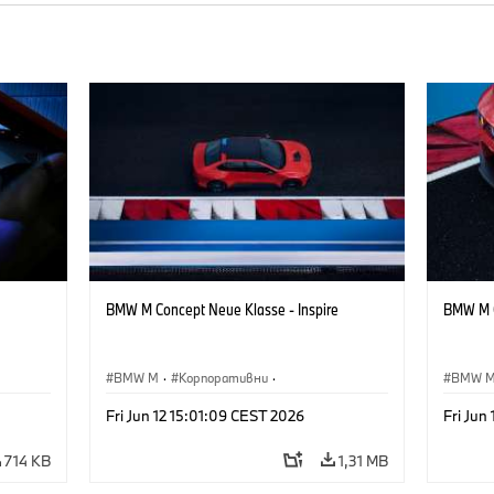
BMW M Concept Neue Klasse - Inspire
BMW M C
BMW M
·
Корпоративни
·
BMW 
·
Концептуални автомобили и дизайн
·
Концеп
Fri Jun 12 15:01:09 CEST 2026
Fri Jun
Дизайн на BMW
Дизай
714 KB
1,31 MB