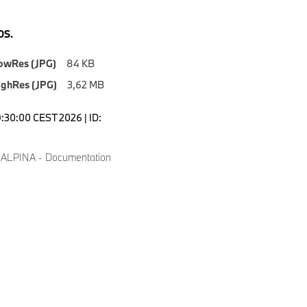
S.
owRes (JPG)
84 KB
ighRes (JPG)
3,62 MB
9:30:00 CEST 2026 | ID:
 ALPINA - Documentation