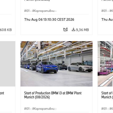
I01
·
Корпоративни
·
I01
·
·
Продажби и маркетинг
·
Заводи
·
Прода
Thu Aug 06 13:10:30 CEST 2026
Thu Au
Локации
·
i3
·
BMW i
Локаци
608 KB
9,36 MB
ant
Start of Production BMW i3 at BMW Plant
Start o
Munich (08/2026)
Munich 
I01
·
Корпоративни
·
I01
·