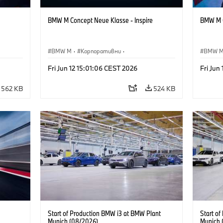
BMW M Concept Neue Klasse - Inspire
BMW M C
BMW M
·
Корпоративни
·
BMW 
·
Концептуални автомобили и дизайн
·
Концеп
Fri Jun 12 15:01:06 CEST 2026
Fri Jun
Дизайн на BMW
Дизай
562 KB
524 KB
Start of Production BMW i3 at BMW Plant
Start o
Munich (08/2026)
Munich 