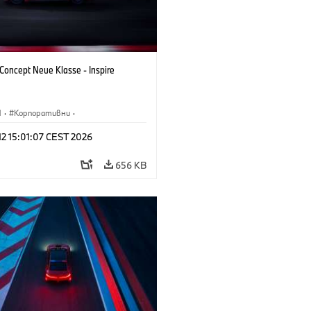
oncept Neue Klasse - Inspire
M
·
Корпоративни
·
туални автомобили и дизайн
·
 12 15:01:07 CEST 2026
н на BMW
656 KB