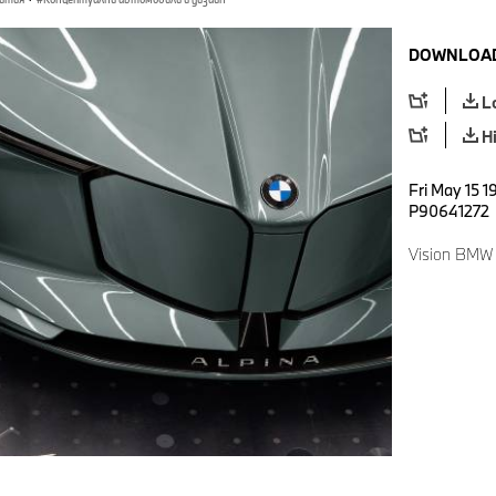
DOWNLOAD
L
H
Fri May 15 1
P90641272
Vision BMW