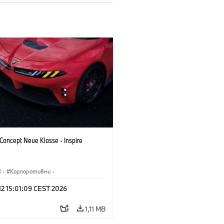
oncept Neue Klasse - Inspire
M
·
Корпоративни
·
туални автомобили и дизайн
·
 12 15:01:09 CEST 2026
н на BMW
1,11 MB