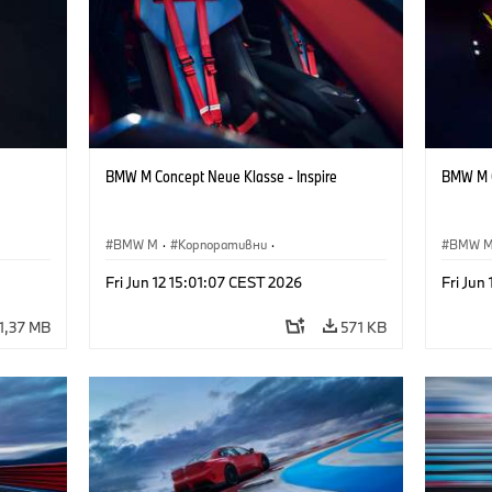
BMW M Concept Neue Klasse - Inspire
BMW M C
BMW M
·
Корпоративни
·
BMW 
·
Концептуални автомобили и дизайн
·
Концеп
Fri Jun 12 15:01:07 CEST 2026
Fri Jun
Дизайн на BMW
Дизай
1,37 MB
571 KB