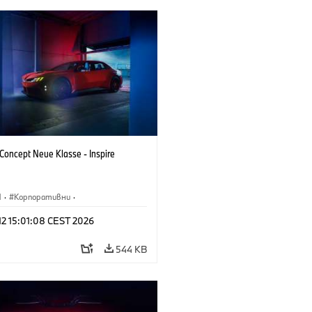
oncept Neue Klasse - Inspire
M
·
Корпоративни
·
туални автомобили и дизайн
·
 12 15:01:08 CEST 2026
н на BMW
544 KB