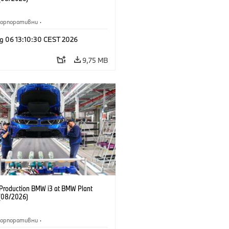
Корпоративни
·
жби и маркетинг
·
Заводи
·
g 06 13:10:30 CEST 2026
и
·
i3
·
BMW i
9,75 MB
f Production BMW i3 at BMW Plant
(08/2026)
Корпоративни
·