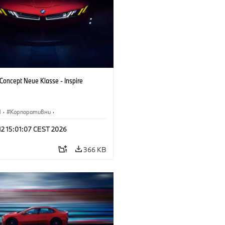
oncept Neue Klasse - Inspire
M
·
Корпоративни
·
туални автомобили и дизайн
·
 12 15:01:07 CEST 2026
н на BMW
366 KB