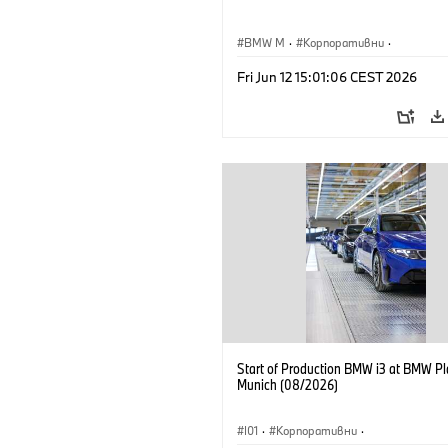
BMW M
·
Корпоративни
·
Концептуални автомобили и дизайн
Fri Jun 12 15:01:06 CEST 2026
Дизайн на BMW
Start of Production BMW i3 at BMW Pl
Munich (08/2026)
I01
·
Корпоративни
·