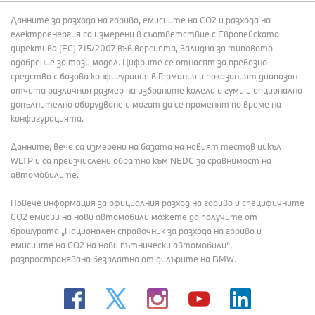
Данните за разхода на гориво, емисиите на СО2 и разхода на
електроенергия са измерени в съответствие с Европейската
директива (EC) 715/2007 във версията, валидна за типовото
одобрение за този модел. Цифрите се отнасят за превозно
средство с базова конфигурация в Германия и показаният диапазон
отчита различния размер на избраните колела и гуми и опционално
допълнително оборудване и могат да се променят по време на
конфигурацията.
Данните, вече са измерени на базата на новият тестов цикъл
WLTP и са преизчислени обратно към NEDC за сравнимост на
автомобилите.
Повече информация за официалния разход на гориво и специфичните
СО2 емисии на нови автомобили можете да получите от
брошурата „Национален справочник за разхода на гориво и
емисиите на CO2 на нови пътнически автомобили“,
разпространявана безплатно от дилърите на BMW.