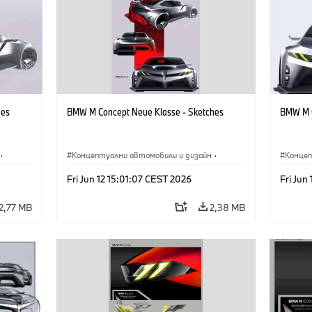
hes
BMW M Concept Neue Klasse - Sketches
BMW M C
·
Концептуални автомобили и дизайн
·
Концеп
иятие
BMW M
·
Дизайн на BMW
·
Предприятие
BMW 
Fri Jun 12 15:01:07 CEST 2026
Fri Jun
2,77 MB
2,38 MB