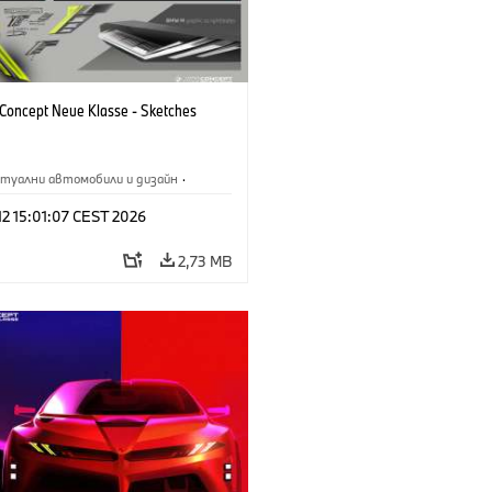
oncept Neue Klasse - Sketches
туални автомобили и дизайн
·
M
·
Дизайн на BMW
·
Предприятие
 12 15:01:07 CEST 2026
2,73 MB