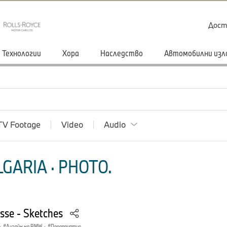
Дост
Технологии
Хора
Наследство
Автомобилни изл
TV Footage
Video
Audio
GARIA · PHOTO.
sse - Sketches
·
Дизайн на BMW
·
Предприятие