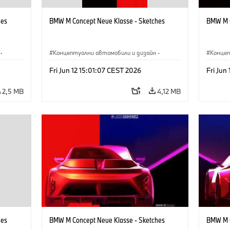
hes
BMW M Concept Neue Klasse - Sketches
BMW M C
·
Концептуални автомобили и дизайн
·
Концеп
иятие
BMW M
·
Дизайн на BMW
·
Предприятие
BMW 
Fri Jun 12 15:01:07 CEST 2026
Fri Jun
2,5 MB
4,12 MB
hes
BMW M Concept Neue Klasse - Sketches
BMW M C