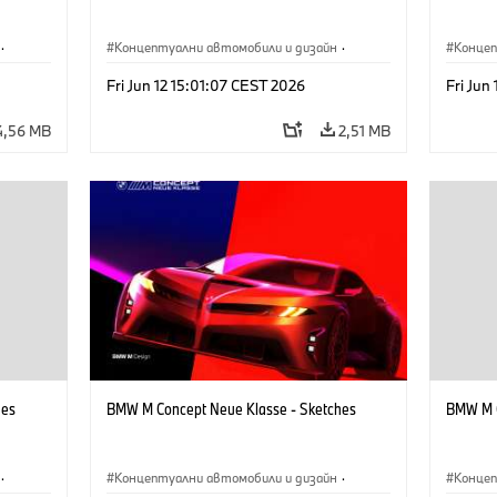
·
Концептуални автомобили и дизайн
·
Концеп
иятие
BMW M
·
Дизайн на BMW
·
Предприятие
BMW 
Fri Jun 12 15:01:07 CEST 2026
Fri Jun
4,56 MB
2,51 MB
hes
BMW M Concept Neue Klasse - Sketches
BMW M C
·
Концептуални автомобили и дизайн
·
Концеп