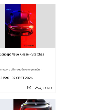
oncept Neue Klasse - Sketches
туални автомобили и дизайн
·
M
·
Дизайн на BMW
·
Предприятие
 12 15:01:07 CEST 2026
4,23 MB