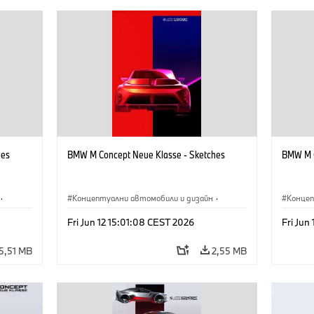
hes
BMW M Concept Neue Klasse - Sketches
BMW M C
·
Концептуални автомобили и дизайн
·
Концеп
иятие
BMW M
·
Дизайн на BMW
·
Предприятие
BMW 
Fri Jun 12 15:01:08 CEST 2026
Fri Jun
5,51 MB
2,55 MB