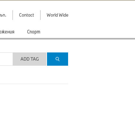
ъп.
Contact
World Wide
ожения
Спорт
ADD TAG