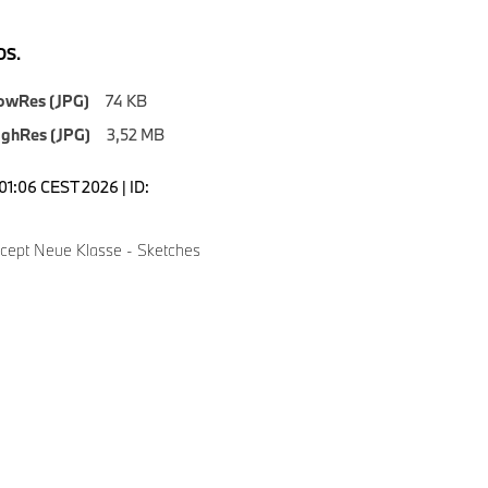
S.
owRes (JPG)
74 KB
ighRes (JPG)
3,52 MB
5:01:06 CEST 2026 | ID:
ept Neue Klasse - Sketches