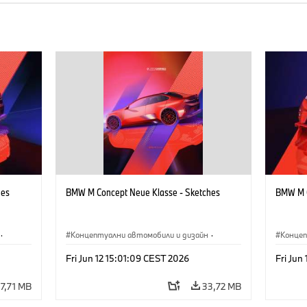
hes
BMW M Concept Neue Klasse - Sketches
BMW M C
·
Концептуални автомобили и дизайн
·
Концеп
иятие
BMW M
·
Дизайн на BMW
·
Предприятие
BMW 
Fri Jun 12 15:01:09 CEST 2026
Fri Jun
7,71 MB
33,72 MB