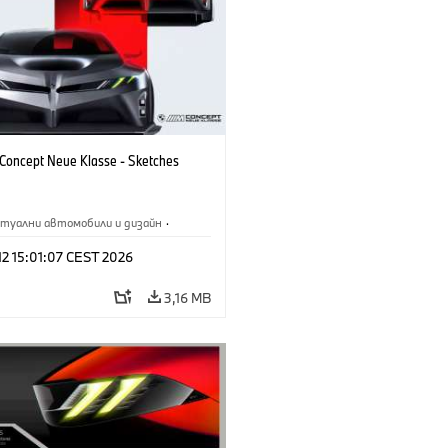
oncept Neue Klasse - Sketches
туални автомобили и дизайн
·
M
·
Дизайн на BMW
·
Предприятие
 12 15:01:07 CEST 2026
3,16 MB