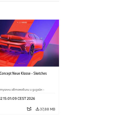
oncept Neue Klasse - Sketches
туални автомобили и дизайн
·
M
·
Дизайн на BMW
·
Предприятие
 12 15:01:09 CEST 2026
37,88 MB