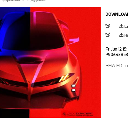
DOWNLOAD
L
H
Fri Jun 12 1
P90643853
BMW M Conc