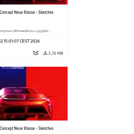
oncept Neue Klasse - Sketches
туални автомобили и дизайн
·
M
·
Дизайн на BMW
·
Предприятие
 12 15:01:07 CEST 2026
3,76 MB
oncept Neue Klasse - Sketches