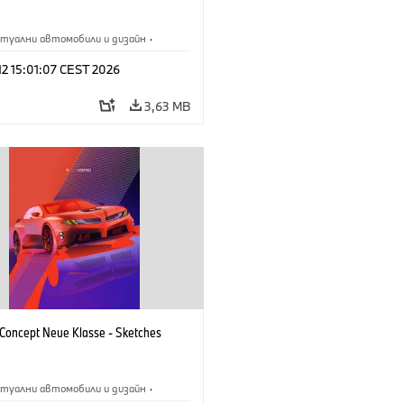
туални автомобили и дизайн
·
M
·
Дизайн на BMW
·
Предприятие
 12 15:01:07 CEST 2026
3,63 MB
oncept Neue Klasse - Sketches
туални автомобили и дизайн
·