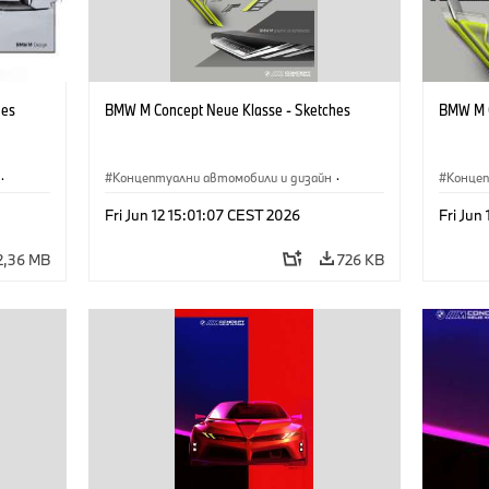
hes
BMW M Concept Neue Klasse - Sketches
BMW M C
·
Концептуални автомобили и дизайн
·
Концеп
иятие
BMW M
·
Дизайн на BMW
·
Предприятие
BMW 
Fri Jun 12 15:01:07 CEST 2026
Fri Jun
2,36 MB
726 KB