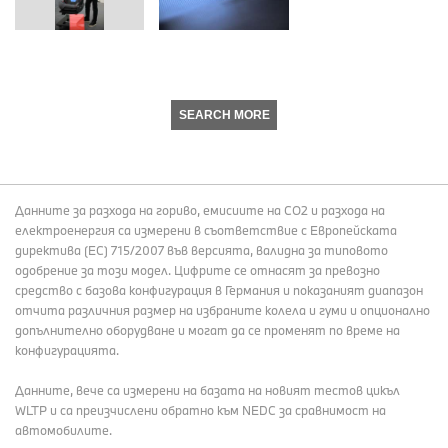
SEARCH MORE
Данните за разхода на гориво, емисиите на СО2 и разхода на
електроенергия са измерени в съответствие с Европейската
директива (EC) 715/2007 във версията, валидна за типовото
одобрение за този модел. Цифрите се отнасят за превозно
средство с базова конфигурация в Германия и показаният диапазон
отчита различния размер на избраните колела и гуми и опционално
допълнително оборудване и могат да се променят по време на
конфигурацията.
Данните, вече са измерени на базата на новият тестов цикъл
WLTP и са преизчислени обратно към NEDC за сравнимост на
автомобилите.