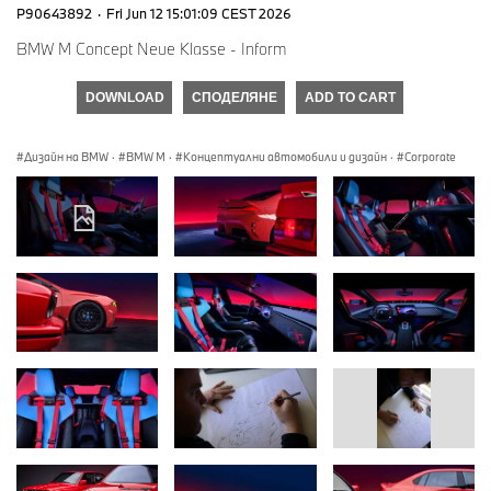
P90643892
·
Fri Jun 12 15:01:09 CEST 2026
BMW M Concept Neue Klasse - Inform
DOWNLOAD
СПОДЕЛЯНЕ
ADD TO CART
Дизайн на BMW
·
BMW M
·
Концептуални автомобили и дизайн
·
Corporate