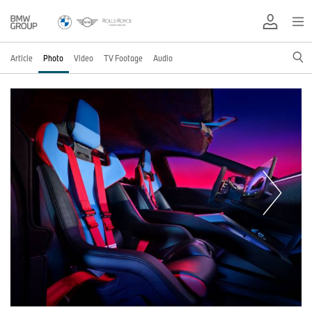
Article
Photo
Video
TV Footage
Audio