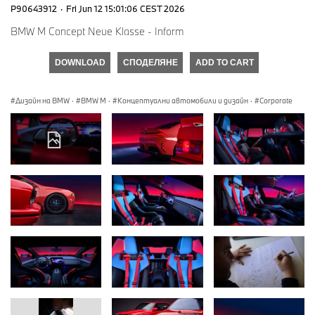
P90643912
·
Fri Jun 12 15:01:06 CEST 2026
BMW M Concept Neue Klasse - Inform
DOWNLOAD
СПОДЕЛЯНЕ
ADD TO CART
Дизайн на BMW
·
BMW M
·
Концептуални автомобили и дизайн
·
Corporate