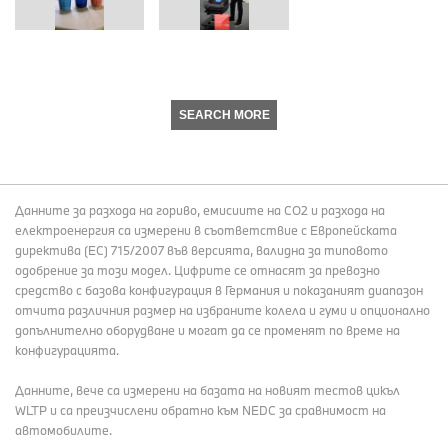
SEARCH MORE
Данните за разхода на гориво, емисиите на СО2 и разхода на
електроенергия са измерени в съответствие с Европейската
директива (EC) 715/2007 във версията, валидна за типовото
одобрение за този модел. Цифрите се отнасят за превозно
средство с базова конфигурация в Германия и показаният диапазон
отчита различния размер на избраните колела и гуми и опционално
допълнително оборудване и могат да се променят по време на
конфигурацията.
Данните, вече са измерени на базата на новият тестов цикъл
WLTP и са преизчислени обратно към NEDC за сравнимост на
автомобилите.