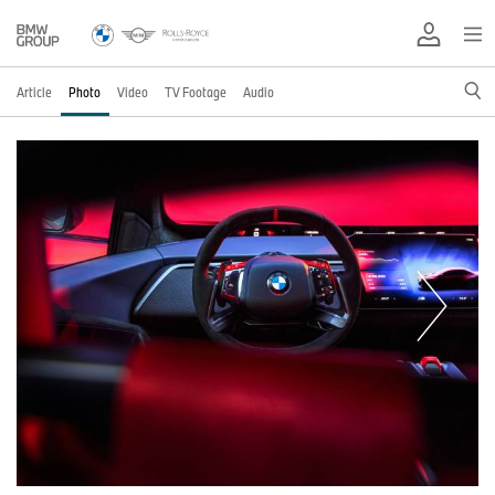
Article
Photo
Video
TV Footage
Audio