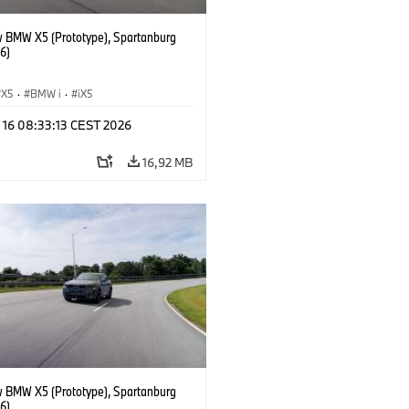
 BMW X5 (Prototype), Spartanburg
6)
X5
·
BMW i
·
iX5
n 16 08:33:13 CEST 2026
16,92 MB
 BMW X5 (Prototype), Spartanburg
6)