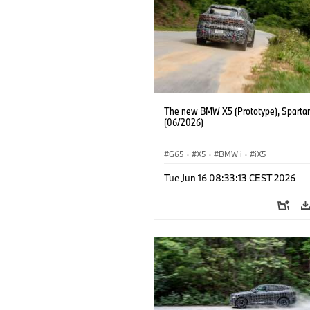
The new BMW X5 (Prototype), Sparta
(06/2026)
G65
·
X5
·
BMW i
·
iX5
Tue Jun 16 08:33:13 CEST 2026