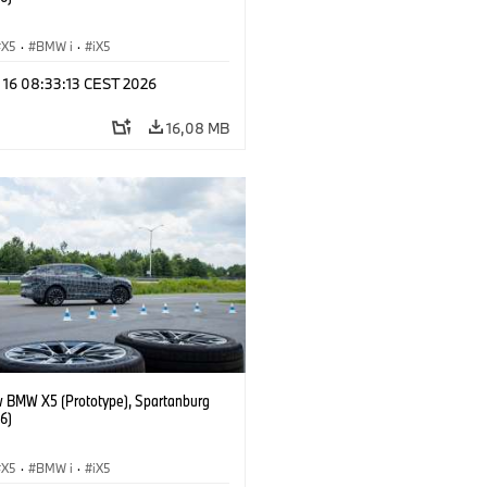
X5
·
BMW i
·
iX5
n 16 08:33:13 CEST 2026
16,08 MB
 BMW X5 (Prototype), Spartanburg
6)
X5
·
BMW i
·
iX5