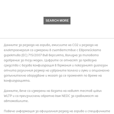
SEARCH MORE
Данните за разхода на гориво, емисиите на СО2 и разхода на
електроенергия са измерени в съответствие с Европейската
директива (EC) 715/2007 във версията, валидна за типовото
одобрение за този модел. Цифрите се отнасят за превозно
средство с базова конфигурация в Германия и показаният диапазон
отчита различния размер на избраните колела и гуми и опционално
допълнително оборудване и могат да се променят по време на
конфигурацията.
Данните, вече са измерени на базата на новият тестов цикъл
WLTP и са преизчислени обратно към NEDC за сравнимост на
автомобилите.
Повече информация за официалния разход на гориво и специфичните