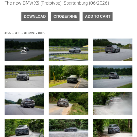
The new BMW X5 (Prototype), Spartanburg (06/2026)
DOWNLOAD
СПОДЕЛЯНЕ
ADD TO CART
G65
·
X5
·
BMW i
·
iX5