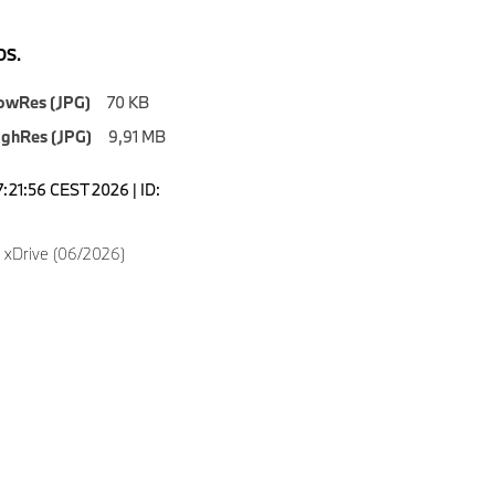
S.
owRes (JPG)
70 KB
ighRes (JPG)
9,91 MB
7:21:56 CEST 2026 | ID:
xDrive (06/2026)