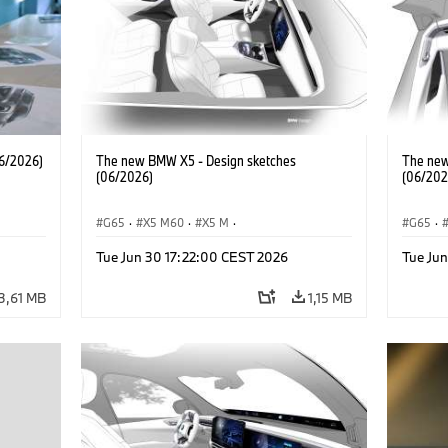
6/2026)
The new BMW X5 - Design sketches
The new
(06/2026)
(06/202
G65
·
X5 M60
·
X5 M
·
G65
·
·
Автомобили BMW M
·
BMW M
·
Автом
Tue Jun 30 17:22:00 CEST 2026
Tue Ju
iX5 60 xDrive
·
iX5
·
iX5 Hydrogen
·
BMW
iX5 60 
·
X5
·
X5 40 xDrive
·
X5
·
3,61 MB
1,15 MB