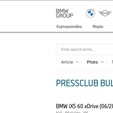
Корпоративни
Марки
Enter search terms...
Article
Photo
PRESSCLUB BUL
BMW iX5 60 xDrive (06/
G65
·
iX5 60 xDrive
·
iX5