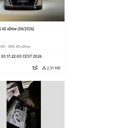
 60 xDrive (06/2026)
iX5
·
iX5 60 xDrive
n 30 17:22:00 CEST 2026
2,91 MB