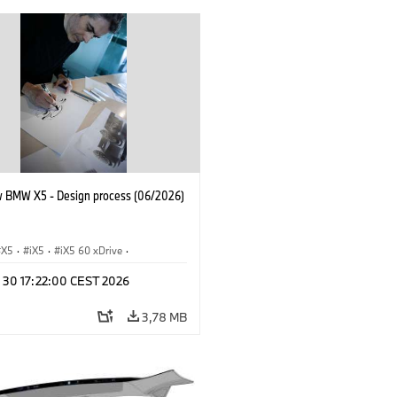
 BMW X5 - Design process (06/2026)
X5
·
iX5
·
iX5 60 xDrive
·
drogen
·
Автомобили BMW M
·
n 30 17:22:00 CEST 2026
X5 40 xDrive
·
BMW
·
 xDrive
·
X5 M60
3,78 MB