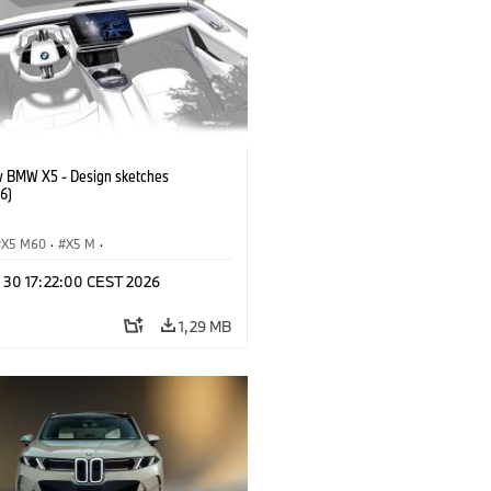
 BMW X5 - Design sketches
6)
X5 M60
·
X5 M
·
обили BMW M
·
BMW M
·
n 30 17:22:00 CEST 2026
xDrive
·
iX5
·
iX5 Hydrogen
·
BMW
X5 40 xDrive
1,29 MB