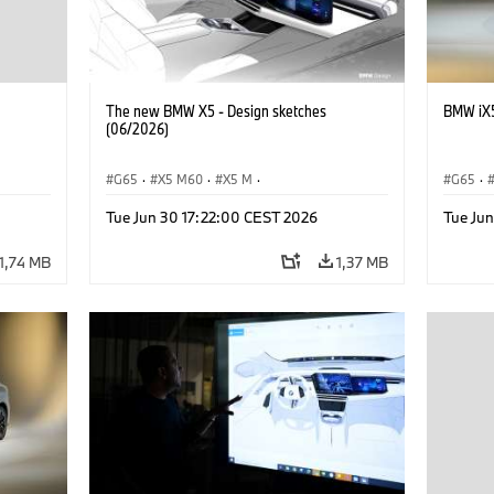
The new BMW X5 - Design sketches
BMW iX5
(06/2026)
G65
·
X5 M60
·
X5 M
·
G65
·
Автомобили BMW M
·
BMW M
·
Tue Jun 30 17:22:00 CEST 2026
Tue Ju
BMW
iX5 60 xDrive
·
iX5
·
iX5 Hydrogen
·
BMW
·
X5
·
X5 40 xDrive
1,74 MB
1,37 MB