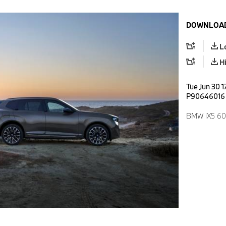
DOWNLOAD
L
H
Tue Jun 30 1
P90646016
BMW iX5 60 