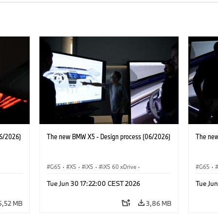
6/2026)
The new BMW X5 - Design process (06/2026)
The new
G65
·
X5
·
iX5
·
iX5 60 xDrive
·
G65
·
·
iX5 Hydrogen
·
Автомобили BMW M
·
iX5 Hy
Tue Jun 30 17:22:00 CEST 2026
Tue Ju
X5 M
·
X5 40 xDrive
·
BMW
·
X5 M
·
X5 50e xDrive
·
X5 M60
X5 50e
5,52 MB
3,86 MB