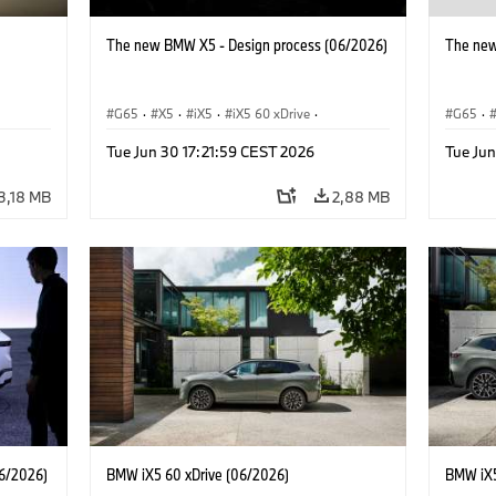
The new BMW X5 - Design process (06/2026)
The new
G65
·
X5
·
iX5
·
iX5 60 xDrive
·
G65
·
iX5 Hydrogen
·
Автомобили BMW M
·
iX5 Hy
Tue Jun 30 17:21:59 CEST 2026
Tue Jun
X5 M
·
X5 40 xDrive
·
BMW
·
X5 M
·
X5 50e xDrive
·
X5 M60
X5 50e
3,18 MB
2,88 MB
6/2026)
BMW iX5 60 xDrive (06/2026)
BMW iX5