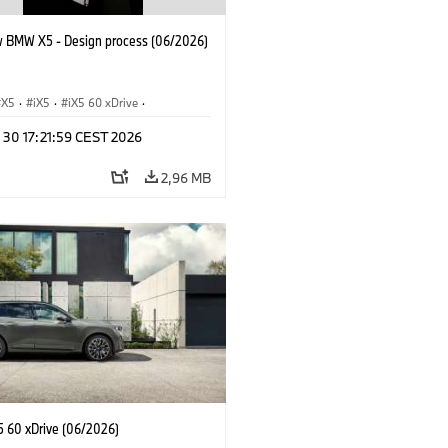
 BMW X5 - Design process (06/2026)
X5
·
iX5
·
iX5 60 xDrive
·
drogen
·
Автомобили BMW M
·
 30 17:21:59 CEST 2026
X5 40 xDrive
·
BMW
·
 xDrive
·
X5 M60
2,96 MB
 60 xDrive (06/2026)