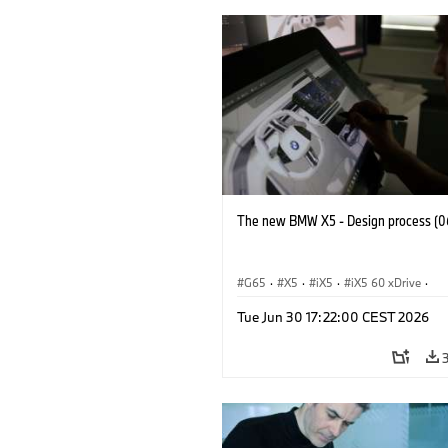
The new BMW X5 - Design process (0
G65
·
X5
·
iX5
·
iX5 60 xDrive
·
iX5 Hydrogen
·
Автомобили BMW M
Tue Jun 30 17:22:00 CEST 2026
X5 M
·
X5 40 xDrive
·
BMW
·
X5 50e xDrive
·
X5 M60