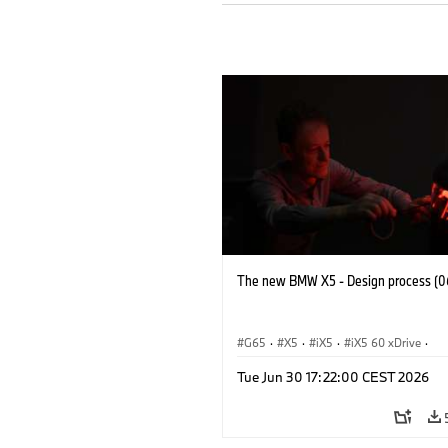
The new BMW X5 - Design process (0
G65
·
X5
·
iX5
·
iX5 60 xDrive
·
iX5 Hydrogen
·
Автомобили BMW M
Tue Jun 30 17:22:00 CEST 2026
X5 M
·
X5 40 xDrive
·
BMW
·
X5 50e xDrive
·
X5 M60