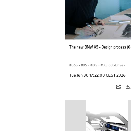
The new BMW X5 - Design process (0
G65
·
X5
·
iX5
·
iX5 60 xDrive
·
iX5 Hydrogen
·
Автомобили BMW M
Tue Jun 30 17:22:00 CEST 2026
X5 M
·
X5 40 xDrive
·
BMW
·
X5 50e xDrive
·
X5 M60