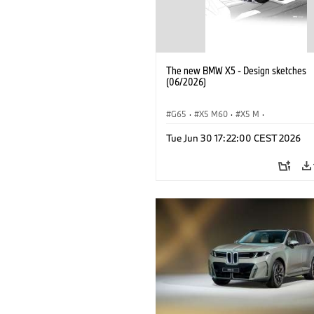
The new BMW X5 - Design sketches
(06/2026)
G65
·
X5 M60
·
X5 M
·
Автомобили BMW M
·
BMW M
·
Tue Jun 30 17:22:00 CEST 2026
iX5 60 xDrive
·
iX5
·
iX5 Hydrogen
·
·
X5
·
X5 40 xDrive