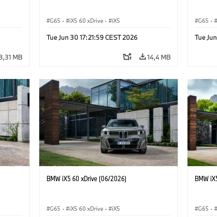
G65
·
iX5 60 xDrive
·
iX5
G65
·
·
Tue Jun 30 17:21:59 CEST 2026
Tue Jun
3,31 MB
14,4 MB
BMW iX5 60 xDrive (06/2026)
BMW iX5
G65
·
iX5 60 xDrive
·
iX5
G65
·