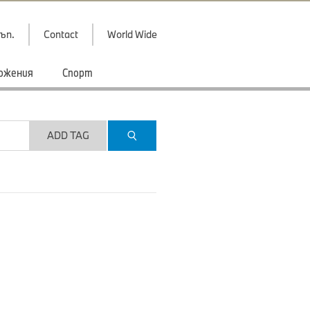
ъп.
Contact
World Wide
ожения
Спорт
ADD TAG