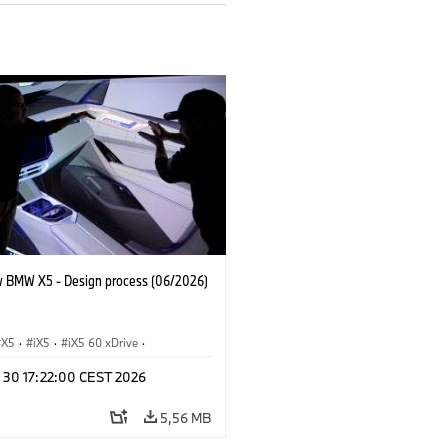
 BMW X5 - Design process (06/2026)
X5
·
iX5
·
iX5 60 xDrive
·
drogen
·
Автомобили BMW M
·
n 30 17:22:00 CEST 2026
X5 40 xDrive
·
BMW
·
 xDrive
·
X5 M60
5,56 MB