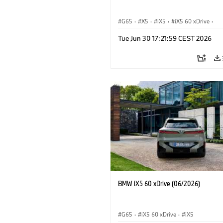
G65
·
X5
·
iX5
·
iX5 60 xDrive
·
iX5 Hydrogen
·
Автомобили BMW M
Tue Jun 30 17:21:59 CEST 2026
X5 M
·
X5 40 xDrive
·
BMW
·
X5 50e xDrive
·
X5 M60
BMW iX5 60 xDrive (06/2026)
G65
·
iX5 60 xDrive
·
iX5