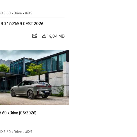
iX5 60 xDrive
·
iX5
 30 17:21:59 CEST 2026
14,04 MB
 60 xDrive (06/2026)
iX5 60 xDrive
·
iX5