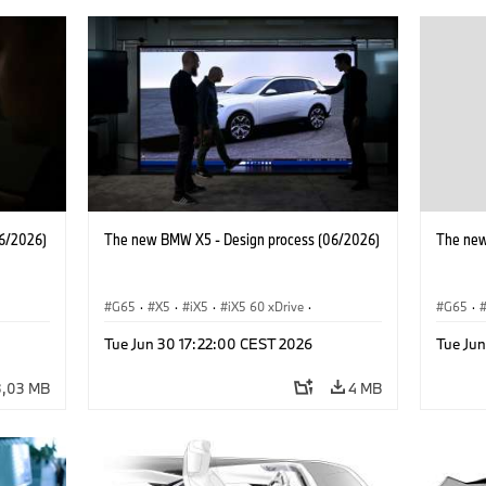
6/2026)
The new BMW X5 - Design process (06/2026)
The new
G65
·
X5
·
iX5
·
iX5 60 xDrive
·
G65
·
·
iX5 Hydrogen
·
Автомобили BMW M
·
iX5 Hy
Tue Jun 30 17:22:00 CEST 2026
Tue Ju
X5 M
·
X5 40 xDrive
·
BMW
·
X5 M
·
X5 50e xDrive
·
X5 M60
X5 50e
3,03 MB
4 MB