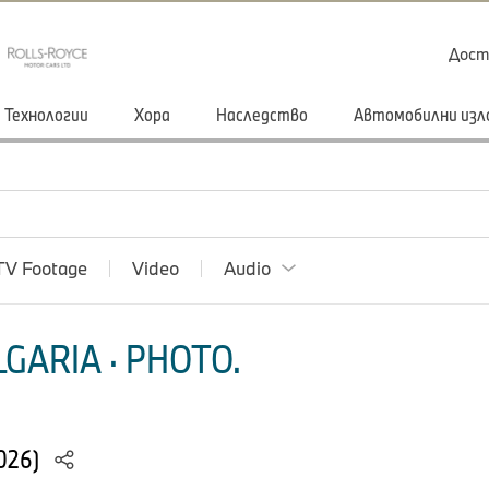
Дост
Технологии
Хора
Наследство
Автомобилни изл
TV Footage
Video
Audio
GARIA · PHOTO.
2026)