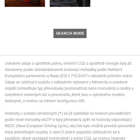
SEARCH MORE
Uvedené údaje o spotřebě paliva, emisích CO2 a spotřebě energie byly již
stanoveny podle standardizované testovací metodiky podle Nařízení
Evropského parlamentu a Rady (ES) č 715/2007 v aktuálně platném znění.
Údaje se vztahují k vozidlu v základním vybavení v Německu a uvedené
rozpětí zohledňuje typ převodovky (automatická nebo manuální) a rozdíly v
rozměrech zvolených kol a pneumatik, které jsou u vybraného modelu
dostupné, a mohou se během konfigurace lišit.
Hodnoty u vozidel označených (*) se již zakládají na testech prováděných
podle nové metodiky WLTP a byly převedeny zpět na hodnoty odpovídající
NEDC (New European Driving Cycle), aby tak bylo možné provést porovnání
mezi jednotlivými vozidly. U daní či jiných poplatků vztahujícím se k
vozidlům, které vycházejí (minimálně) z emisí CO2, se mohou hodnoty