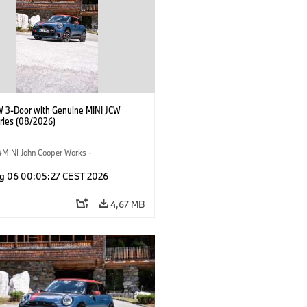
W 3-Door with Genuine MINI JCW
ries (08/2026)
MINI John Cooper Works
·
ooper Works
·
g 06 00:05:27 CEST 2026
 na přání, příslušenství
4,67 MB