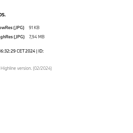
S.
owRes (JPG)
91 KB
ighRes (JPG)
7,94 MB
16:32:29 CET 2024 | ID:
ighline version. (02/2024)