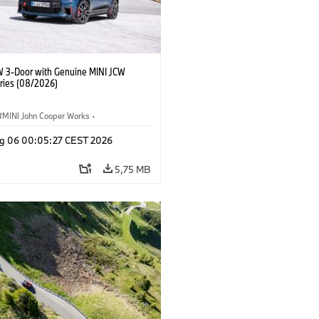
W 3-Door with Genuine MINI JCW
ries (08/2026)
MINI John Cooper Works
·
ooper Works
·
g 06 00:05:27 CEST 2026
 na přání, příslušenství
5,75 MB