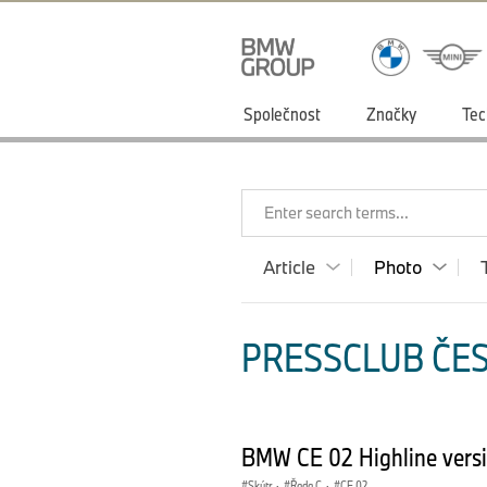
Společnost
Značky
Tec
Enter search terms...
Article
Photo
PRESSCLUB ČES
BMW CE 02 Highline vers
Skútr
·
Řada C
·
CE 02