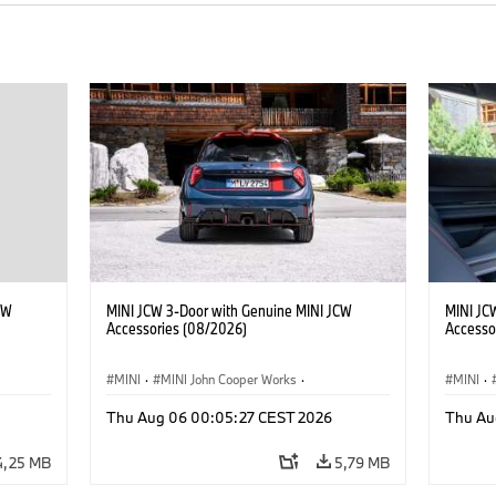
CW
MINI JCW 3-Door with Genuine MINI JCW
MINI JC
Accessories (08/2026)
Accesso
MINI
·
MINI John Cooper Works
·
MINI
·
John Cooper Works
·
John C
Thu Aug 06 00:05:27 CEST 2026
Thu Au
Doplňky na přání, příslušenství
Doplňky
4,25 MB
5,79 MB