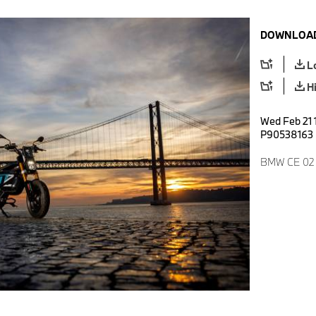
DOWNLOAD
L
H
Wed Feb 21 
P90538163
BMW CE 02 H