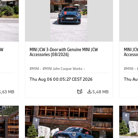
CW
MINI JCW 3-Door with Genuine MINI JCW
MINI JC
Accessories (08/2026)
Accesso
MINI
·
MINI John Cooper Works
·
MINI
·
John Cooper Works
·
John C
Thu Aug 06 00:05:27 CEST 2026
Thu Au
Doplňky na přání, příslušenství
Doplňky
5,63 MB
5,48 MB