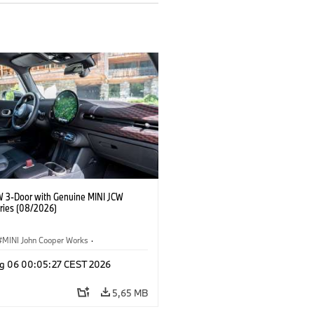
W 3-Door with Genuine MINI JCW
ries (08/2026)
MINI John Cooper Works
·
ooper Works
·
g 06 00:05:27 CEST 2026
 na přání, příslušenství
5,65 MB