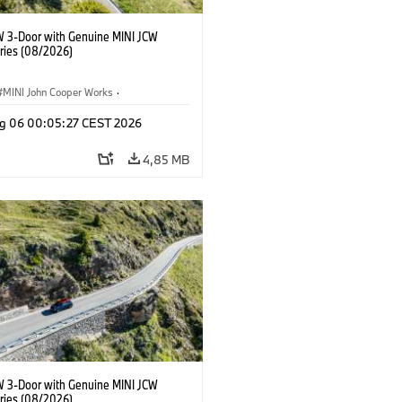
W 3-Door with Genuine MINI JCW
ries (08/2026)
MINI John Cooper Works
·
ooper Works
·
g 06 00:05:27 CEST 2026
 na přání, příslušenství
4,85 MB
W 3-Door with Genuine MINI JCW
ries (08/2026)