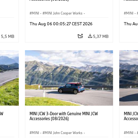
MINI
·
MINI John Cooper Works
·
MINI
·
John Cooper Works
·
John C
Thu Aug 06 00:05:27 CEST 2026
Thu Au
Doplňky na přání, příslušenství
Doplňky
5,5 MB
5,37 MB
CW
MINI JCW 3-Door with Genuine MINI JCW
MINI JC
Accessories (08/2026)
Accesso
MINI
·
MINI John Cooper Works
·
MINI
·