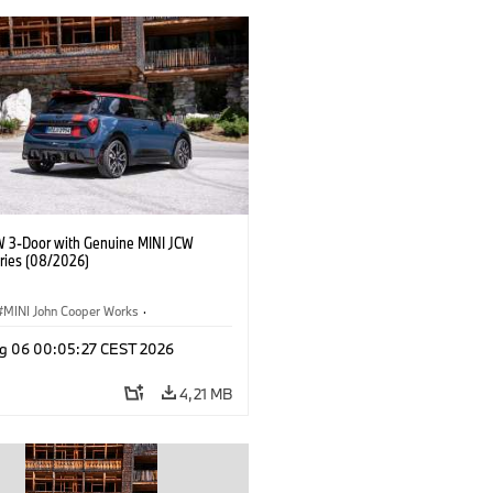
W 3-Door with Genuine MINI JCW
ries (08/2026)
MINI John Cooper Works
·
ooper Works
·
g 06 00:05:27 CEST 2026
 na přání, příslušenství
4,21 MB