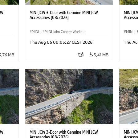
CW
MINI JCW 3-Door with Genuine MINI JCW
MINI JC
Accessories (08/2026)
Accesso
MINI
·
MINI John Cooper Works
·
MINI
·
John Cooper Works
·
John C
Thu Aug 06 00:05:27 CEST 2026
Thu Au
Doplňky na přání, příslušenství
Doplňky
4,76 MB
5,41 MB
CW
MINI JCW 3-Door with Genuine MINI JCW
MINI JC
Accessories (08/2026)
Accesso