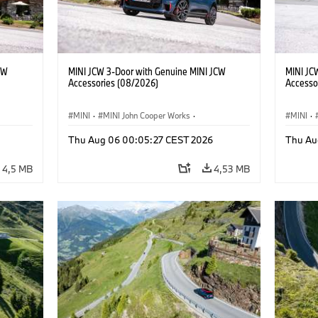
CW
MINI JCW 3-Door with Genuine MINI JCW
MINI JC
Accessories (08/2026)
Accesso
MINI
·
MINI John Cooper Works
·
MINI
·
John Cooper Works
·
John C
Thu Aug 06 00:05:27 CEST 2026
Thu Au
Doplňky na přání, příslušenství
Doplňky
4,5 MB
4,53 MB