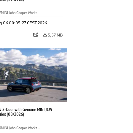
MINI John Cooper Works
·
ooper Works
·
g 06 00:05:27 CEST 2026
 na přání, příslušenství
5,57 MB
W 3-Door with Genuine MINI JCW
ries (08/2026)
MINI John Cooper Works
·