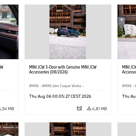
CW
MINI JCW 3-Door with Genuine MINI JCW
MINI JC
Accessories (08/2026)
Accesso
MINI
·
MINI John Cooper Works
·
MINI
·
John Cooper Works
·
John C
Thu Aug 06 00:05:27 CEST 2026
Thu Au
Doplňky na přání, příslušenství
Doplňky
4,94 MB
4,81 MB