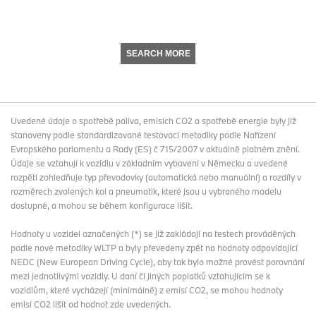
SEARCH MORE
Uvedené údaje o spotřebě paliva, emisích CO2 a spotřebě energie byly již
stanoveny podle standardizované testovací metodiky podle Nařízení
Evropského parlamentu a Rady (ES) č 715/2007 v aktuálně platném znění.
Údaje se vztahují k vozidlu v základním vybavení v Německu a uvedené
rozpětí zohledňuje typ převodovky (automatická nebo manuální) a rozdíly v
rozměrech zvolených kol a pneumatik, které jsou u vybraného modelu
dostupné, a mohou se během konfigurace lišit.
Hodnoty u vozidel označených (*) se již zakládají na testech prováděných
podle nové metodiky WLTP a byly převedeny zpět na hodnoty odpovídající
NEDC (New European Driving Cycle), aby tak bylo možné provést porovnání
mezi jednotlivými vozidly. U daní či jiných poplatků vztahujícím se k
vozidlům, které vycházejí (minimálně) z emisí CO2, se mohou hodnoty
emisí CO2 lišit od hodnot zde uvedených.