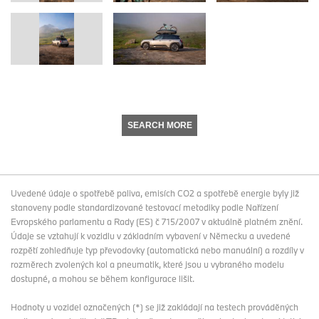
SEARCH MORE
Uvedené údaje o spotřebě paliva, emisích CO2 a spotřebě energie byly již
stanoveny podle standardizované testovací metodiky podle Nařízení
Evropského parlamentu a Rady (ES) č 715/2007 v aktuálně platném znění.
Údaje se vztahují k vozidlu v základním vybavení v Německu a uvedené
rozpětí zohledňuje typ převodovky (automatická nebo manuální) a rozdíly v
rozměrech zvolených kol a pneumatik, které jsou u vybraného modelu
dostupné, a mohou se během konfigurace lišit.
Hodnoty u vozidel označených (*) se již zakládají na testech prováděných