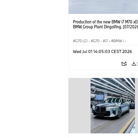
Production of the new BMW i7 M70 xDr
BMW Group Plant Dingolfing. (07/202
G70 LCI
·
G70
·
i7
·
BMW i
·
BMW M automobily
·
i7 M70
·
Wed Jul 01 14:05:03 CEST 2026
Výrobní závody
·
Lokace