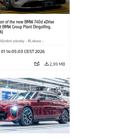
ion of the new BMW 740d xDrive
t BMW Group Plant Dingolfing.
6)
Výrobní závody
·
Lokace
·
automobily
·
i7 M70
·
740d
·
l 01 14:05:03 CEST 2026
·
BMW
2,99 MB