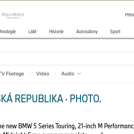
Přihl
hnologie
Lidé
Historie
Autosalony
Sport
TV Footage
Video
Audio
KÁ REPUBLIKA · PHOTO.
he new BMW 5 Series Touring, 21-inch M Performance