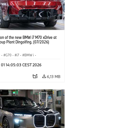
ion of the new BMW i7 M70 xDrive at
up Plant Dingolfing. (07/2026)
I
·
G70
·
i7
·
BMW i
·
automobily
·
i7 M70
·
l 01 14:05:03 CEST 2026
í závody
·
Lokace
6,13 MB