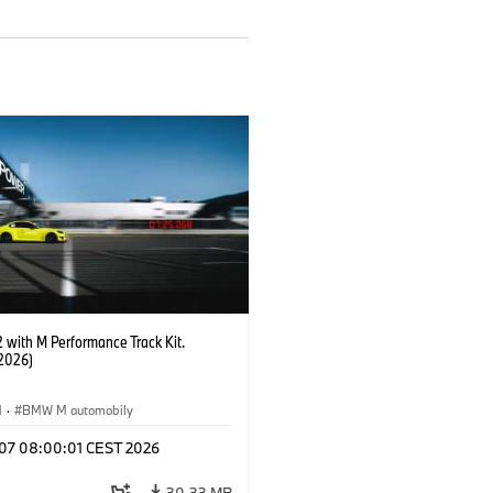
with M Performance Track Kit.
2026)
M
·
BMW M automobily
l 07 08:00:01 CEST 2026
30,33 MB