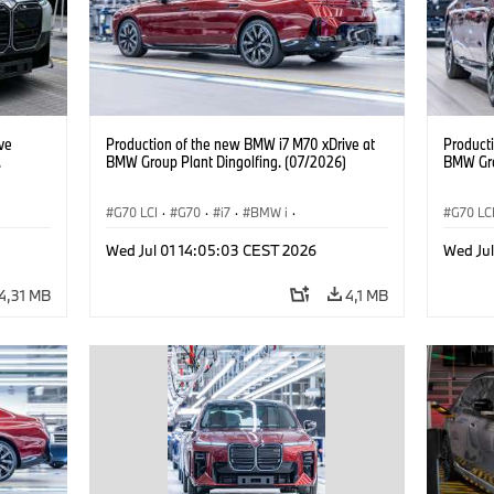
ve
Production of the new BMW i7 M70 xDrive at
Product
.
BMW Group Plant Dingolfing. (07/2026)
BMW Gro
G70 LCI
·
G70
·
i7
·
BMW i
·
G70 LC
·
BMW M automobily
·
i7 M70
·
BMW M 
Wed Jul 01 14:05:03 CEST 2026
Wed Ju
Výrobní závody
·
Lokace
Výrobn
4,31 MB
4,1 MB