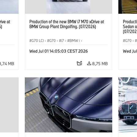
ive at
Production of the new BMW i7 M70 xDrive at
Product
6)
BMW Group Plant Dingolfing. (07/2026)
Sedan a
(07/202
G70 LCI
·
G70
·
i7
·
BMW i
·
G70
·
BMW M automobily
·
i7 M70
·
BMW M 
Wed Jul 01 14:05:03 CEST 2026
Wed Ju
Výrobní závody
·
Lokace
Řada 7
3,74 MB
8,75 MB