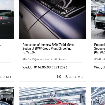
.
Production of the new BMW 740d xDrive
Product
Sedan at BMW Group Plant Dingolfing.
Sedan a
(07/2026)
(07/202
G70
·
Výrobní závody
·
Lokace
·
G70
·
BMW M automobily
·
i7 M70
·
740d
·
BMW M 
Wed Jul 01 14:05:03 CEST 2026
Wed Ju
Řada 7
·
BMW
Řada 7
8,63 MB
20,66 MB