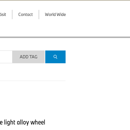
ásit
Contact
World Wide
ADD TAG
 light alloy wheel