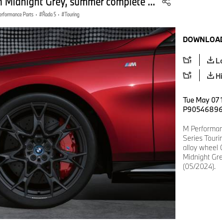
 Midnight Grey, summer complete ...
rformance Parts
·
Řada 5
·
Touring
DOWNLOAD
L
H
Tue May 07 
P9054689
M Performan
Series Touri
alloy wheel
Midnight Gr
(05/2024).