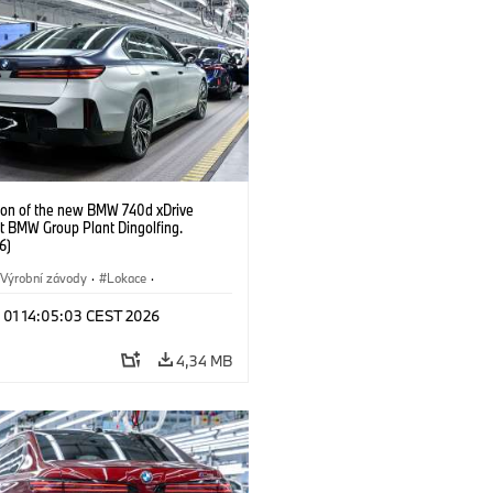
ion of the new BMW 740d xDrive
t BMW Group Plant Dingolfing.
6)
Výrobní závody
·
Lokace
·
automobily
·
i7 M70
·
740d
·
l 01 14:05:03 CEST 2026
·
BMW
4,34 MB