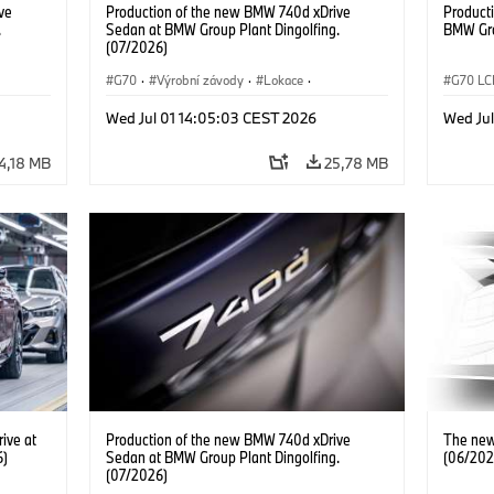
ve
Production of the new BMW 740d xDrive
Product
.
Sedan at BMW Group Plant Dingolfing.
BMW Gro
(07/2026)
G70
·
Výrobní závody
·
Lokace
·
G70 LC
·
BMW M automobily
·
i7 M70
·
740d
·
BMW M 
Wed Jul 01 14:05:03 CEST 2026
Wed Ju
Řada 7
·
BMW
Výrobn
4,18 MB
25,78 MB
ive at
Production of the new BMW 740d xDrive
The new
6)
Sedan at BMW Group Plant Dingolfing.
(06/202
(07/2026)