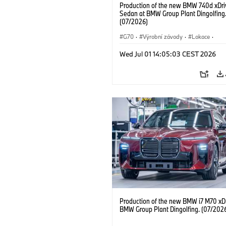
Production of the new BMW 740d xDri
Sedan at BMW Group Plant Dingolfing
(07/2026)
G70
·
Výrobní závody
·
Lokace
·
BMW M automobily
·
i7 M70
·
740d
Wed Jul 01 14:05:03 CEST 2026
Řada 7
·
BMW
Production of the new BMW i7 M70 xDr
BMW Group Plant Dingolfing. (07/202