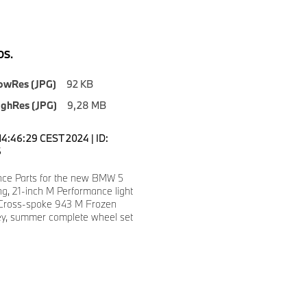
S.
owRes (JPG)
92 KB
ighRes (JPG)
9,28 MB
14:46:29 CEST 2024 | ID:
6
ce Parts for the new BMW 5
ng, 21-inch M Performance light
 Cross-spoke 943 M Frozen
ey, summer complete wheel set