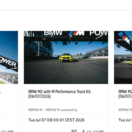
.
BMW M2 with M Performance Track Kit.
BMW M2 
(06/07/2026)
(06/07/
BMW M
·
BMW M automobily
BMW 
Tue Jul 07 08:00:01 CEST 2026
Tue Ju
1,84 MB
40,47 MB