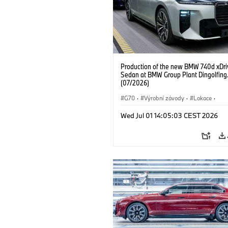
Production of the new BMW 740d xDri
Sedan at BMW Group Plant Dingolfing
(07/2026)
G70
·
Výrobní závody
·
Lokace
·
BMW M automobily
·
i7 M70
·
740d
Wed Jul 01 14:05:03 CEST 2026
Řada 7
·
BMW