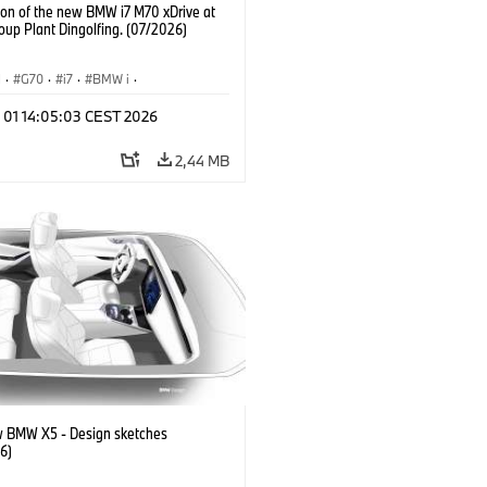
ion of the new BMW i7 M70 xDrive at
up Plant Dingolfing. (07/2026)
I
·
G70
·
i7
·
BMW i
·
automobily
·
i7 M70
·
l 01 14:05:03 CEST 2026
í závody
·
Lokace
2,44 MB
 BMW X5 - Design sketches
6)