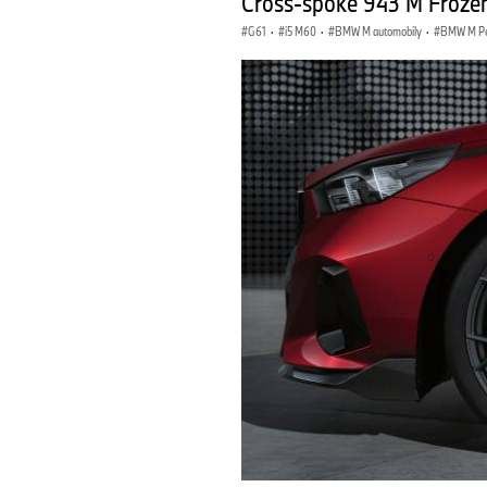
Cross-spoke 943 M Frozen
G61
·
i5 M60
·
BMW M automobily
·
BMW M Pe