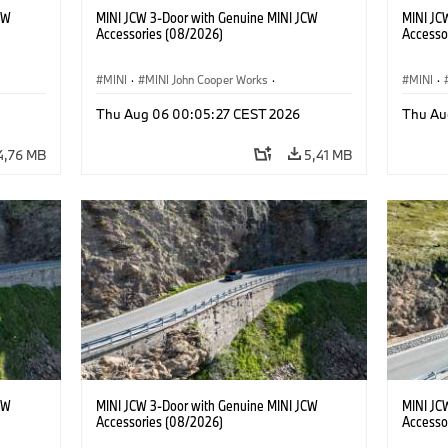
CW
MINI JCW 3-Door with Genuine MINI JCW
MINI JC
Accessories (08/2026)
Accesso
MINI
·
MINI John Cooper Works
·
MINI
·
John Cooper Works
·
John C
Thu Aug 06 00:05:27 CEST 2026
Thu Au
Doplňky na přání, příslušenství
Doplňky
4,76 MB
5,41 MB
CW
MINI JCW 3-Door with Genuine MINI JCW
MINI JC
Accessories (08/2026)
Accesso