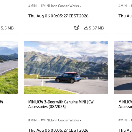
MINI
·
MINI John Cooper Works
·
MINI
·
John Cooper Works
·
John C
Thu Aug 06 00:05:27 CEST 2026
Thu Au
Doplňky na přání, příslušenství
Doplňky
5,5 MB
5,37 MB
CW
MINI JCW 3-Door with Genuine MINI JCW
MINI JC
Accessories (08/2026)
Accesso
MINI
·
MINI John Cooper Works
·
MINI
·
John Cooper Works
·
John C
Thu Aug 06 00:05:27 CEST 2026
Thu Au