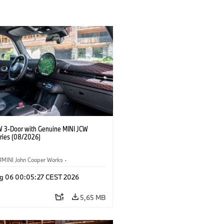
W 3-Door with Genuine MINI JCW
ries (08/2026)
MINI John Cooper Works
·
ooper Works
·
g 06 00:05:27 CEST 2026
 na přání, příslušenství
5,65 MB