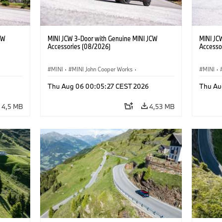
CW
MINI JCW 3-Door with Genuine MINI JCW
MINI JC
Accessories (08/2026)
Accesso
MINI
·
MINI John Cooper Works
·
MINI
·
John Cooper Works
·
John C
Thu Aug 06 00:05:27 CEST 2026
Thu Au
Doplňky na přání, příslušenství
Doplňky
4,5 MB
4,53 MB