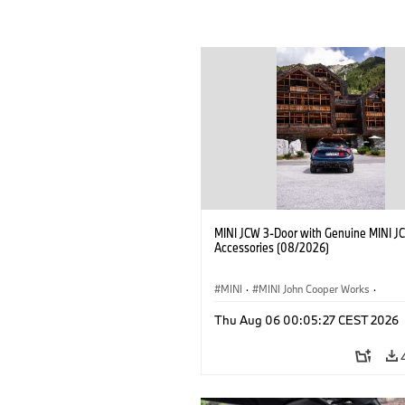
MINI JCW 3-Door with Genuine MINI J
Accessories (08/2026)
MINI
·
MINI John Cooper Works
·
John Cooper Works
·
Thu Aug 06 00:05:27 CEST 2026
Doplňky na přání, příslušenství