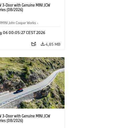
W 3-Door with Genuine MINI JCW
ries (08/2026)
MINI John Cooper Works
·
ooper Works
·
g 06 00:05:27 CEST 2026
 na přání, příslušenství
4,85 MB
W 3-Door with Genuine MINI JCW
ries (08/2026)