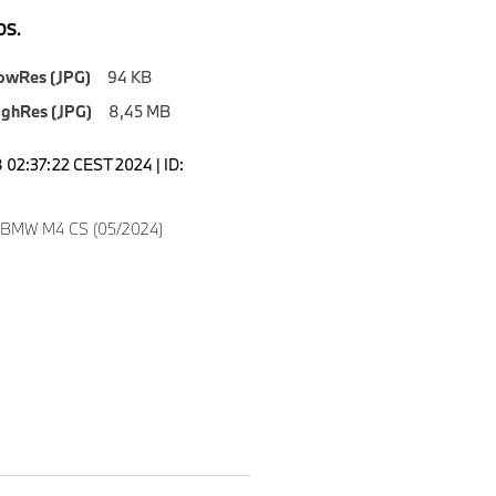
S.
owRes (JPG)
94 KB
ighRes (JPG)
8,45 MB
02:37:22 CEST 2024 | ID:
w BMW M4 CS (05/2024)