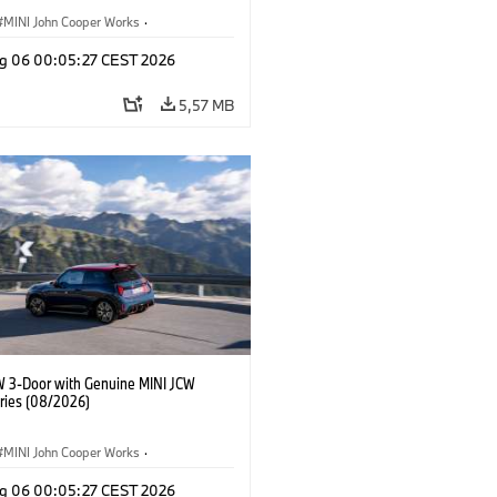
MINI John Cooper Works
·
ooper Works
·
g 06 00:05:27 CEST 2026
 na přání, příslušenství
5,57 MB
W 3-Door with Genuine MINI JCW
ries (08/2026)
MINI John Cooper Works
·
ooper Works
·
g 06 00:05:27 CEST 2026