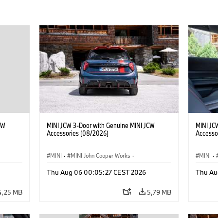
CW
MINI JCW 3-Door with Genuine MINI JCW
MINI JC
Accessories (08/2026)
Accesso
MINI
·
MINI John Cooper Works
·
MINI
·
John Cooper Works
·
John C
Thu Aug 06 00:05:27 CEST 2026
Thu Au
Doplňky na přání, příslušenství
Doplňky
4,25 MB
5,79 MB