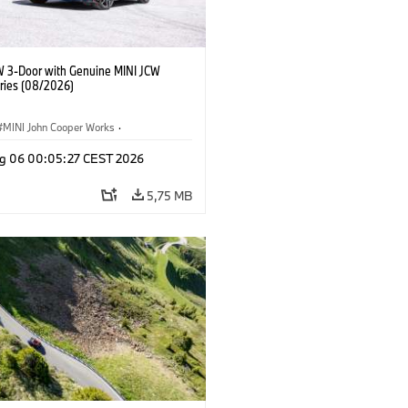
W 3-Door with Genuine MINI JCW
ries (08/2026)
MINI John Cooper Works
·
ooper Works
·
g 06 00:05:27 CEST 2026
 na přání, příslušenství
5,75 MB