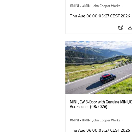
MINI
·
MINI John Cooper Works
·
John Cooper Works
·
Thu Aug 06 00:05:27 CEST 2026
Doplňky na přání, příslušenství
MINI JCW 3-Door with Genuine MINI J
Accessories (08/2026)
MINI
·
MINI John Cooper Works
·
John Cooper Works
·
Thu Aug 06 00:05:27 CEST 2026