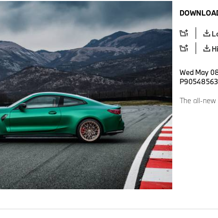
DOWNLOAD
L
H
Wed May 08 
P90548563
The all-ne