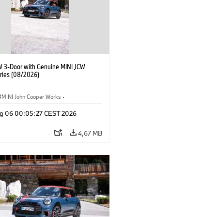
W 3-Door with Genuine MINI JCW
ries (08/2026)
MINI John Cooper Works
·
ooper Works
·
g 06 00:05:27 CEST 2026
 na přání, příslušenství
4,67 MB