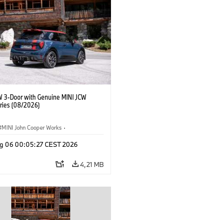
W 3-Door with Genuine MINI JCW
ries (08/2026)
MINI John Cooper Works
·
ooper Works
·
g 06 00:05:27 CEST 2026
 na přání, příslušenství
4,21 MB