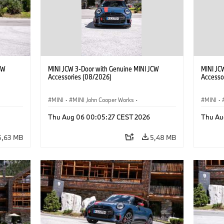
CW
MINI JCW 3-Door with Genuine MINI JCW
MINI JC
Accessories (08/2026)
Accesso
MINI
·
MINI John Cooper Works
·
MINI
·
John Cooper Works
·
John C
Thu Aug 06 00:05:27 CEST 2026
Thu Au
Doplňky na přání, příslušenství
Doplňky
5,63 MB
5,48 MB