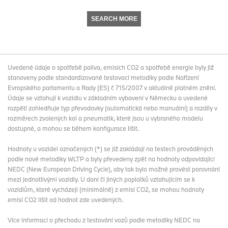
SEARCH MORE
Uvedené údaje o spotřebě paliva, emisích CO2 a spotřebě energie byly již
stanoveny podle standardizované testovací metodiky podle Nařízení
Evropského parlamentu a Rady (ES) č 715/2007 v aktuálně platném znění.
Údaje se vztahují k vozidlu v základním vybavení v Německu a uvedené
rozpětí zohledňuje typ převodovky (automatická nebo manuální) a rozdíly v
rozměrech zvolených kol a pneumatik, které jsou u vybraného modelu
dostupné, a mohou se během konfigurace lišit.
Hodnoty u vozidel označených (*) se již zakládají na testech prováděných
podle nové metodiky WLTP a byly převedeny zpět na hodnoty odpovídající
NEDC (New European Driving Cycle), aby tak bylo možné provést porovnání
mezi jednotlivými vozidly. U daní či jiných poplatků vztahujícím se k
vozidlům, které vycházejí (minimálně) z emisí CO2, se mohou hodnoty
emisí CO2 lišit od hodnot zde uvedených.
Více informací o přechodu z testování vozů podle metodiky NEDC na