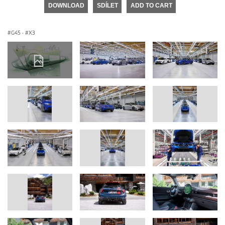
DOWNLOAD
SDÍLET
ADD TO CART
G45
·
X3