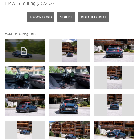
BMW i5 Touring (06/2024)
DOWNLOAD
SDÍLET
ADD TO CART
G61
·
Touring
·
i5