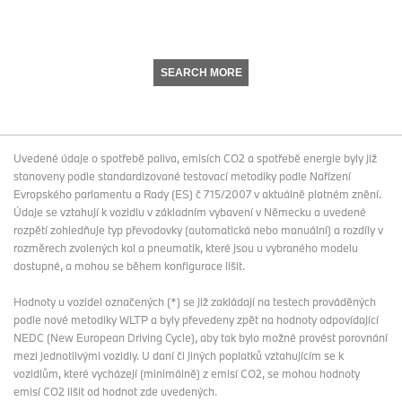
SEARCH MORE
Uvedené údaje o spotřebě paliva, emisích CO2 a spotřebě energie byly již
stanoveny podle standardizované testovací metodiky podle Nařízení
Evropského parlamentu a Rady (ES) č 715/2007 v aktuálně platném znění.
Údaje se vztahují k vozidlu v základním vybavení v Německu a uvedené
rozpětí zohledňuje typ převodovky (automatická nebo manuální) a rozdíly v
rozměrech zvolených kol a pneumatik, které jsou u vybraného modelu
dostupné, a mohou se během konfigurace lišit.
Hodnoty u vozidel označených (*) se již zakládají na testech prováděných
podle nové metodiky WLTP a byly převedeny zpět na hodnoty odpovídající
NEDC (New European Driving Cycle), aby tak bylo možné provést porovnání
mezi jednotlivými vozidly. U daní či jiných poplatků vztahujícím se k
vozidlům, které vycházejí (minimálně) z emisí CO2, se mohou hodnoty
emisí CO2 lišit od hodnot zde uvedených.