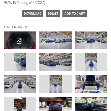
BMW i5 Touring (06/2024)
DOWNLOAD
SDÍLET
ADD TO CART
G61
·
Touring
·
i5