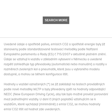
SEARCH MORE
Uvedené údaje o spotřebě paliva, emisích CO2 a spotřebě energie byly již
stanoveny podle standardizované testovací metodiky podle Nařízení
Evropského parlamentu a Rady (ES) č 715/2007 v aktuálně platném znění.
Údaje se vztahují k vozidlu v základním vybavení v Německu a uvedené
rozpětí zohledňuje typ převodovky (automatická nebo manuální) a rozdíly v
rozměrech zvolených kol a pneumatik, které jsou u vybraného modelu
dostupné, a mohou se během konfigurace lišit.
Hodnoty u vozidel označených (*) se již zakládají na testech prováděných
podle nové metodiky WLTP a byly převedeny zpět na hodnoty odpovídající
NEDC (New European Driving Cycle), aby tak bylo možné provést porovnání
mezi jednotlivými vozidly. U daní či jiných poplatků vztahujícím se k
vozidlům, které vycházejí (minimálně) z emisí CO2, se mohou hodnoty
emisí CO2 lišit od hodnot zde uvedených.