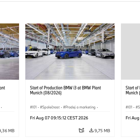
ant
Start of Production BMW i3 at BMW Plant
Start o
Munich (08/2026)
Munich 
·
I01
·
Společnost
·
Prodej a marketing
·
I01
·
S
 i
Výrobní závody
·
Lokace
·
i3
·
BMW i
Výrobn
Fri Aug 07 09:15:12 CEST 2026
Fri Aug
9,36 MB
9,75 MB