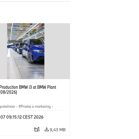
f Production BMW i3 at BMW Plant
(08/2026)
polečnost
·
Prodej a marketing
·
í závody
·
Lokace
·
i3
·
BMW i
 07 09:15:12 CEST 2026
9,43 MB