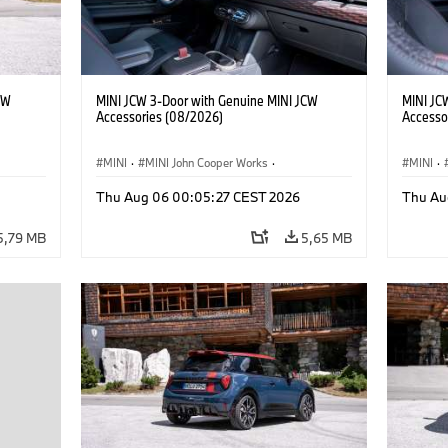
CW
MINI JCW 3-Door with Genuine MINI JCW
MINI JC
Accessories (08/2026)
Accesso
MINI
·
MINI John Cooper Works
·
MINI
·
John Cooper Works
·
John C
Thu Aug 06 00:05:27 CEST 2026
Thu Au
Doplňky na přání, příslušenství
Doplňky
5,79 MB
5,65 MB