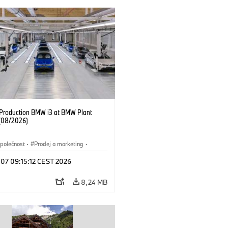
f Production BMW i3 at BMW Plant
(08/2026)
polečnost
·
Prodej a marketing
·
í závody
·
Lokace
·
i3
·
BMW i
 07 09:15:12 CEST 2026
8,24 MB