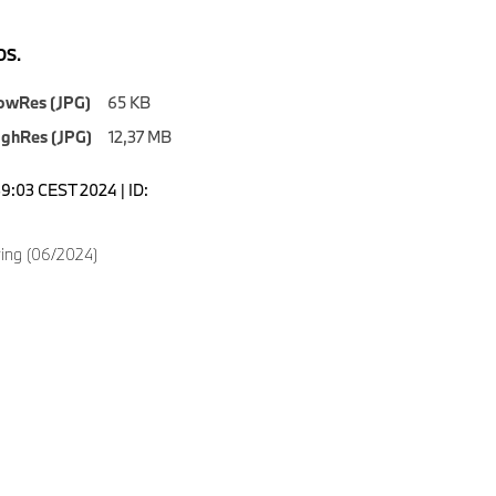
S.
owRes (JPG)
65 KB
ighRes (JPG)
12,37 MB
2:39:03 CEST 2024 | ID:
ing (06/2024)