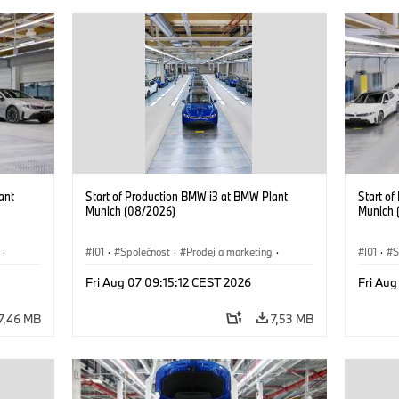
ant
Start of Production BMW i3 at BMW Plant
Start o
Munich (08/2026)
Munich 
·
I01
·
Společnost
·
Prodej a marketing
·
I01
·
S
 i
Výrobní závody
·
Lokace
·
i3
·
BMW i
Výrobn
Fri Aug 07 09:15:12 CEST 2026
Fri Aug
7,46 MB
7,53 MB