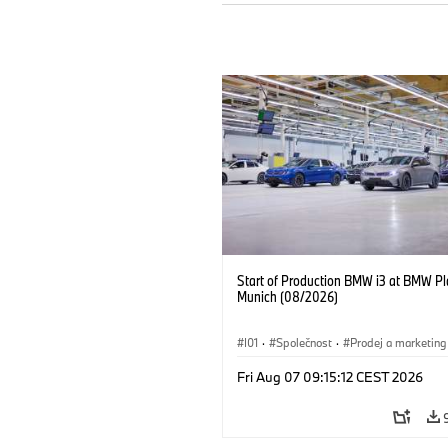
Start of Production BMW i3 at BMW Pl
Munich (08/2026)
I01
·
Společnost
·
Prodej a marketing
Výrobní závody
·
Lokace
·
i3
·
BMW
Fri Aug 07 09:15:12 CEST 2026