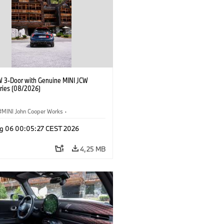
W 3-Door with Genuine MINI JCW
ries (08/2026)
MINI John Cooper Works
·
ooper Works
·
g 06 00:05:27 CEST 2026
 na přání, příslušenství
4,25 MB