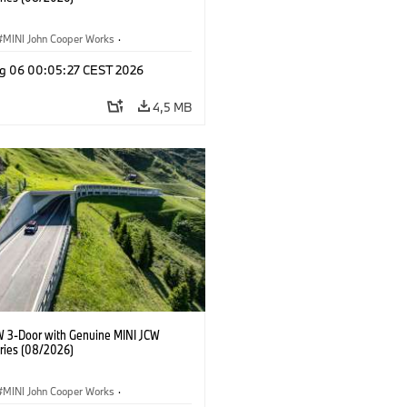
MINI John Cooper Works
·
ooper Works
·
g 06 00:05:27 CEST 2026
 na přání, příslušenství
4,5 MB
W 3-Door with Genuine MINI JCW
ries (08/2026)
MINI John Cooper Works
·