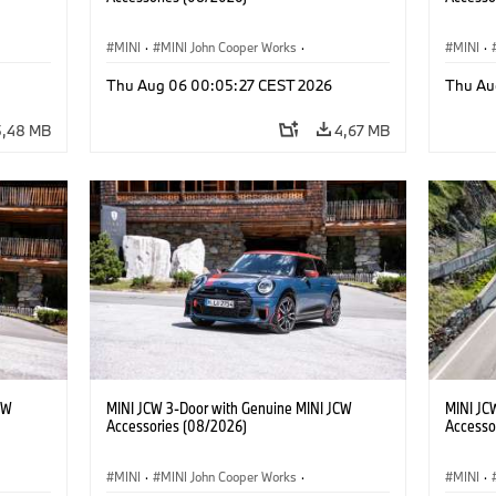
MINI
·
MINI John Cooper Works
·
MINI
·
John Cooper Works
·
John C
Thu Aug 06 00:05:27 CEST 2026
Thu Au
Doplňky na přání, příslušenství
Doplňky
5,48 MB
4,67 MB
CW
MINI JCW 3-Door with Genuine MINI JCW
MINI JC
Accessories (08/2026)
Accesso
MINI
·
MINI John Cooper Works
·
MINI
·