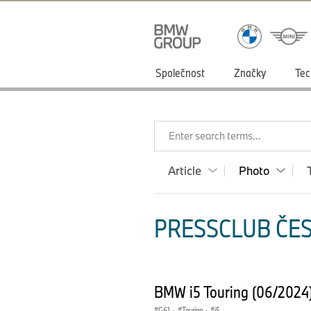
Společnost
Značky
Tec
Enter search terms...
Article
Photo
PRESSCLUB ČES
BMW i5 Touring (06/2024
G61
·
Touring
·
i5