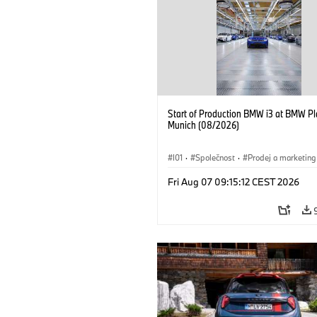
Start of Production BMW i3 at BMW Pl
Munich (08/2026)
I01
·
Společnost
·
Prodej a marketing
Výrobní závody
·
Lokace
·
i3
·
BMW
Fri Aug 07 09:15:12 CEST 2026