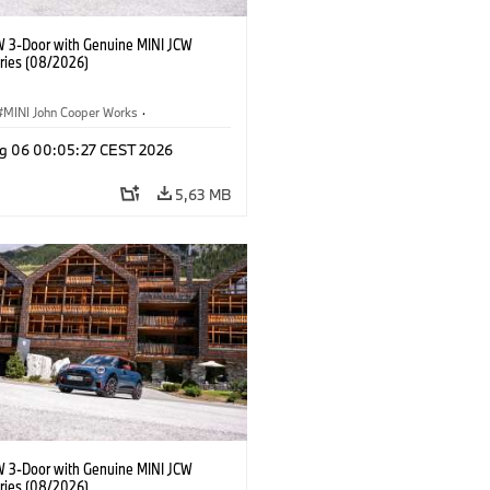
W 3-Door with Genuine MINI JCW
ries (08/2026)
MINI John Cooper Works
·
ooper Works
·
g 06 00:05:27 CEST 2026
 na přání, příslušenství
5,63 MB
W 3-Door with Genuine MINI JCW
ries (08/2026)