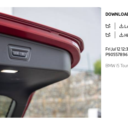
DOWNLOAD
L
H
Fri Jul 12 1
P90557896
BMW i5 Tour