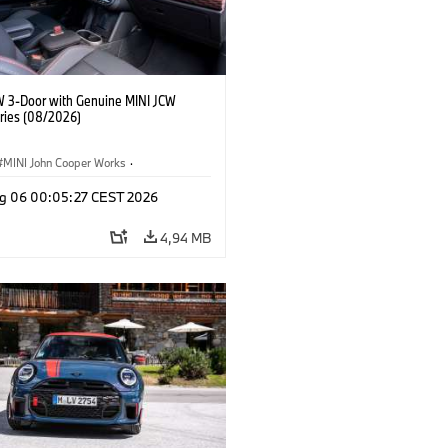
W 3-Door with Genuine MINI JCW
ries (08/2026)
MINI John Cooper Works
·
ooper Works
·
g 06 00:05:27 CEST 2026
 na přání, příslušenství
4,94 MB