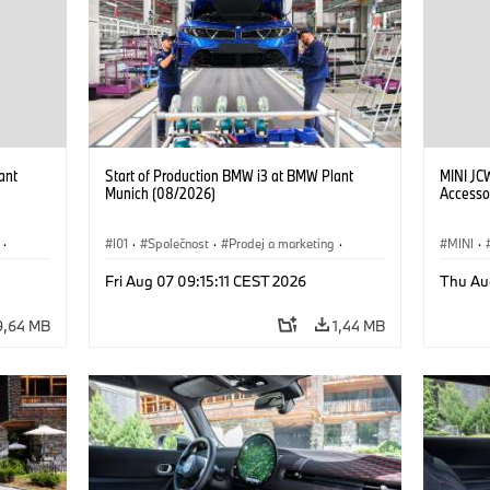
ant
Start of Production BMW i3 at BMW Plant
MINI JC
Munich (08/2026)
Accesso
·
I01
·
Společnost
·
Prodej a marketing
·
MINI
·
 i
Výrobní závody
·
Lokace
·
i3
·
BMW i
John C
Fri Aug 07 09:15:11 CEST 2026
Thu Au
Doplňky
9,64 MB
1,44 MB