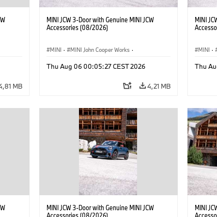
CW
MINI JCW 3-Door with Genuine MINI JCW
MINI JC
Accessories (08/2026)
Accesso
MINI
·
MINI John Cooper Works
·
MINI
·
John Cooper Works
·
John C
Thu Aug 06 00:05:27 CEST 2026
Thu Au
Doplňky na přání, příslušenství
Doplňky
4,81 MB
4,21 MB
CW
MINI JCW 3-Door with Genuine MINI JCW
MINI JC
Accessories (08/2026)
Accesso