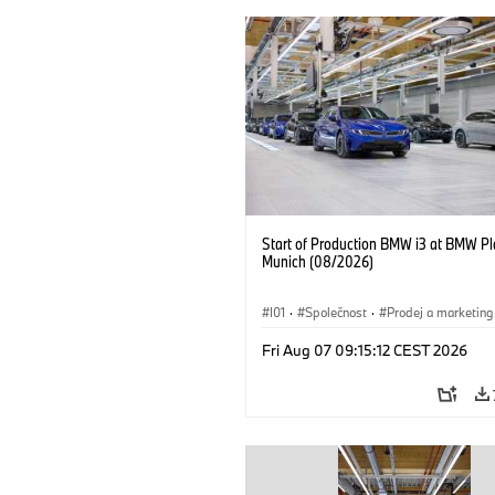
Start of Production BMW i3 at BMW Pl
Munich (08/2026)
I01
·
Společnost
·
Prodej a marketing
Výrobní závody
·
Lokace
·
i3
·
BMW
Fri Aug 07 09:15:12 CEST 2026