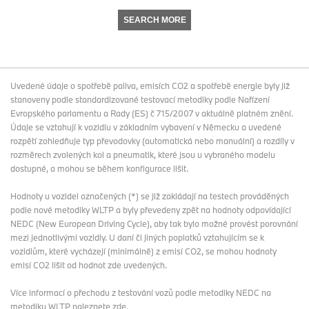
SEARCH MORE
Uvedené údaje o spotřebě paliva, emisích CO2 a spotřebě energie byly již
stanoveny podle standardizované testovací metodiky podle Nařízení
Evropského parlamentu a Rady (ES) č 715/2007 v aktuálně platném znění.
Údaje se vztahují k vozidlu v základním vybavení v Německu a uvedené
rozpětí zohledňuje typ převodovky (automatická nebo manuální) a rozdíly v
rozměrech zvolených kol a pneumatik, které jsou u vybraného modelu
dostupné, a mohou se během konfigurace lišit.
Hodnoty u vozidel označených (*) se již zakládají na testech prováděných
podle nové metodiky WLTP a byly převedeny zpět na hodnoty odpovídající
NEDC (New European Driving Cycle), aby tak bylo možné provést porovnání
mezi jednotlivými vozidly. U daní či jiných poplatků vztahujícím se k
vozidlům, které vycházejí (minimálně) z emisí CO2, se mohou hodnoty
emisí CO2 lišit od hodnot zde uvedených.
Více informací o přechodu z testování vozů podle metodiky NEDC na
metodiku WLTP
naleznete zde
.