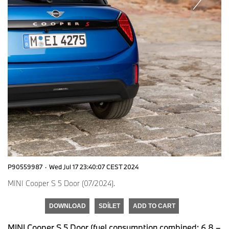
P90559987
·
Wed Jul 17 23:40:07 CEST 2024
MINI Cooper S 5 Door (07/2024).
DOWNLOAD
SDÍLET
ADD TO CART
MINI Cooper S 5 Door (fuel consumption combined: 6.8 –