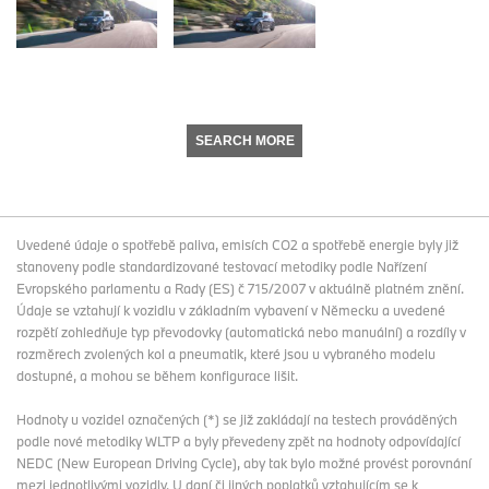
SEARCH MORE
Uvedené údaje o spotřebě paliva, emisích CO2 a spotřebě energie byly již
stanoveny podle standardizované testovací metodiky podle Nařízení
Evropského parlamentu a Rady (ES) č 715/2007 v aktuálně platném znění.
Údaje se vztahují k vozidlu v základním vybavení v Německu a uvedené
rozpětí zohledňuje typ převodovky (automatická nebo manuální) a rozdíly v
rozměrech zvolených kol a pneumatik, které jsou u vybraného modelu
dostupné, a mohou se během konfigurace lišit.
Hodnoty u vozidel označených (*) se již zakládají na testech prováděných
podle nové metodiky WLTP a byly převedeny zpět na hodnoty odpovídající
NEDC (New European Driving Cycle), aby tak bylo možné provést porovnání
mezi jednotlivými vozidly. U daní či jiných poplatků vztahujícím se k