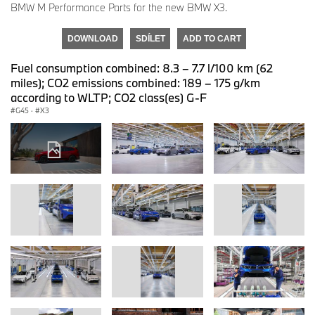
BMW M Performance Parts for the new BMW X3.
DOWNLOAD
SDÍLET
ADD TO CART
Fuel consumption combined: 8.3 – 7.7 l/100 km (62
miles); CO2 emissions combined: 189 – 175 g/km
according to WLTP; CO2 class(es) G-F
G45
·
X3