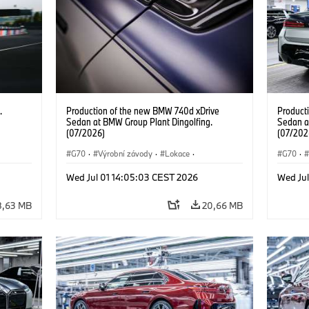
.
Production of the new BMW 740d xDrive
Product
Sedan at BMW Group Plant Dingolfing.
Sedan a
(07/2026)
(07/202
G70
·
Výrobní závody
·
Lokace
·
G70
·
BMW M automobily
·
i7 M70
·
740d
·
BMW M 
Wed Jul 01 14:05:03 CEST 2026
Wed Ju
Řada 7
·
BMW
Řada 7
8,63 MB
20,66 MB