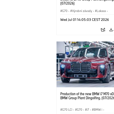
(07/2026)
G70
·
Výrobní závody
·
Lokace
·
BMW M automobily
·
i7 M70
·
740d
Wed Jul 01 14:05:03 CEST 2026
Řada 7
·
BMW
Production of the new BMW i7 M70 xDr
BMW Group Plant Dingolfing. (07/202
G70 LCI
·
G70
·
i7
·
BMW i
·