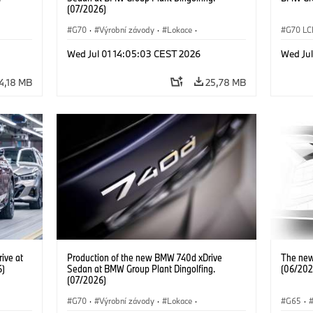
(07/2026)
G70
·
Výrobní závody
·
Lokace
·
G70 LC
·
BMW M automobily
·
i7 M70
·
740d
·
BMW M 
Wed Jul 01 14:05:03 CEST 2026
Wed Ju
Řada 7
·
BMW
Výrobn
4,18 MB
25,78 MB
ive at
Production of the new BMW 740d xDrive
The new
6)
Sedan at BMW Group Plant Dingolfing.
(06/202
(07/2026)
G70
·
Výrobní závody
·
Lokace
·
G65
·