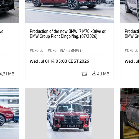
ve
Production of the new BMW i7 M70 xDrive at
Product
.
BMW Group Plant Dingolfing. (07/2026)
BMW Gro
G70 LCI
·
G70
·
i7
·
BMW i
·
G70 LC
·
BMW M automobily
·
i7 M70
·
BMW M 
Wed Jul 01 14:05:03 CEST 2026
Wed Ju
Výrobní závody
·
Lokace
Výrobn
4,31 MB
4,1 MB