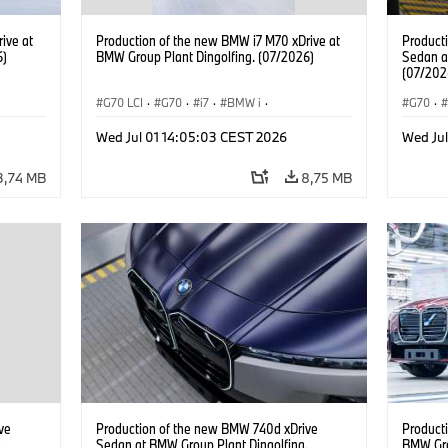
ive at
Production of the new BMW i7 M70 xDrive at
Product
6)
BMW Group Plant Dingolfing. (07/2026)
Sedan a
(07/202
G70 LCI
·
G70
·
i7
·
BMW i
·
G70
·
BMW M automobily
·
i7 M70
·
BMW M 
Wed Jul 01 14:05:03 CEST 2026
Wed Ju
Výrobní závody
·
Lokace
Řada 7
3,74 MB
8,75 MB
ve
Production of the new BMW 740d xDrive
Product
.
Sedan at BMW Group Plant Dingolfing.
BMW Gro