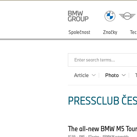
Společnost
Značky
Tec
Enter search terms...
Article
Photo
PRESSCLUB ČES
The all-new BMW M5 Tour
G99
·
M5
·
Touring
·
BMW M automobily