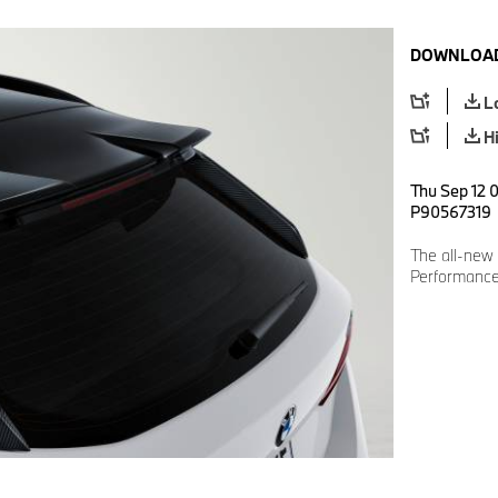
DOWNLOAD
L
H
Thu Sep 12 0
P90567319
The all-ne
Performance