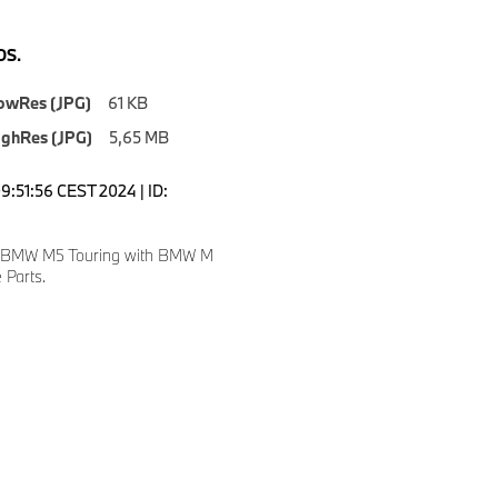
S.
owRes (JPG)
61 KB
ighRes (JPG)
5,65 MB
9:51:56 CEST 2024 | ID:
w BMW M5 Touring with BMW M
 Parts.