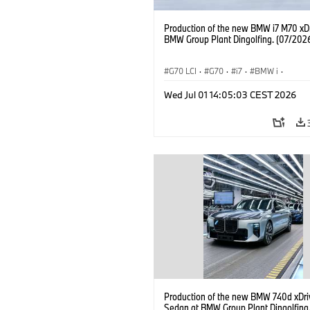
Production of the new BMW i7 M70 xDr
BMW Group Plant Dingolfing. (07/202
G70 LCI
·
G70
·
i7
·
BMW i
·
BMW M automobily
·
i7 M70
·
Wed Jul 01 14:05:03 CEST 2026
Výrobní závody
·
Lokace
Production of the new BMW 740d xDri
Sedan at BMW Group Plant Dingolfing