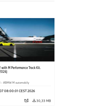
with M Performance Track Kit.
2026)
M
·
BMW M automobily
l 07 08:00:01 CEST 2026
30,33 MB