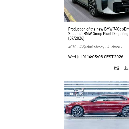
Production of the new BMW 740d xDri
Sedan at BMW Group Plant Dingolfing
(07/2026)
G70
·
Výrobní závody
·
Lokace
·
BMW M automobily
·
i7 M70
·
740d
Wed Jul 01 14:05:03 CEST 2026
Řada 7
·
BMW