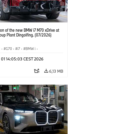
ion of the new BMW i7 M70 xDrive at
up Plant Dingolfing. (07/2026)
I
·
G70
·
i7
·
BMW i
·
automobily
·
i7 M70
·
l 01 14:05:03 CEST 2026
í závody
·
Lokace
6,13 MB