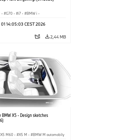
I
·
G70
·
i7
·
BMW i
·
automobily
·
i7 M70
·
l 01 14:05:03 CEST 2026
í závody
·
Lokace
2,44 MB
 BMW X5 - Design sketches
6)
X5 M60
·
X5 M
·
BMW M automobily