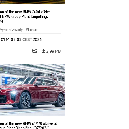
ion of the new BMW 740d xDrive
t BMW Group Plant Dingolfing.
6)
Výrobní závody
·
Lokace
·
automobily
·
i7 M70
·
740d
·
l 01 14:05:03 CEST 2026
·
BMW
2,99 MB
ion of the new BMW i7 M70 xDrive at
up Plant Dingolfing. (07/2026)