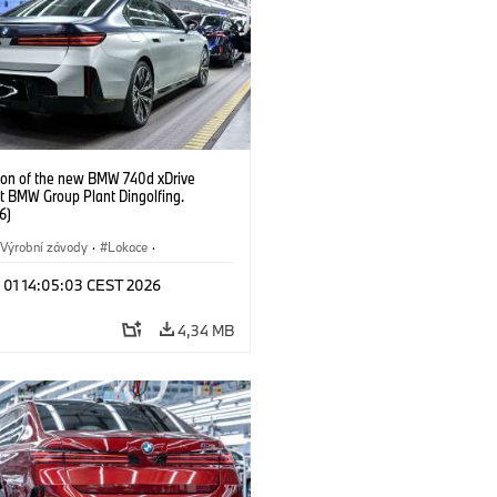
ion of the new BMW 740d xDrive
t BMW Group Plant Dingolfing.
6)
Výrobní závody
·
Lokace
·
automobily
·
i7 M70
·
740d
·
l 01 14:05:03 CEST 2026
·
BMW
4,34 MB