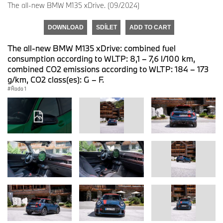
The all-new BMW M135 xDrive. (09/2024)
DOWNLOAD
SDÍLET
ADD TO CART
The all-new BMW M135 xDrive: combined fuel
consumption according to WLTP: 8,1 – 7,6 l/100 km,
combined CO2 emissions according to WLTP: 184 – 173
g/km, CO2 class(es): G – F.
Řada 1