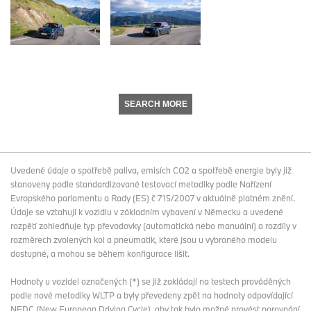
SEARCH MORE
Uvedené údaje o spotřebě paliva, emisích CO2 a spotřebě energie byly již
stanoveny podle standardizované testovací metodiky podle Nařízení
Evropského parlamentu a Rady (ES) č 715/2007 v aktuálně platném znění.
Údaje se vztahují k vozidlu v základním vybavení v Německu a uvedené
rozpětí zohledňuje typ převodovky (automatická nebo manuální) a rozdíly v
rozměrech zvolených kol a pneumatik, které jsou u vybraného modelu
dostupné, a mohou se během konfigurace lišit.
Hodnoty u vozidel označených (*) se již zakládají na testech prováděných
podle nové metodiky WLTP a byly převedeny zpět na hodnoty odpovídající
NEDC (New European Driving Cycle), aby tak bylo možné provést porovnání