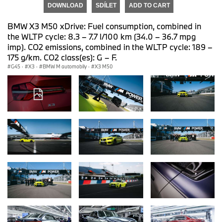
DOWNLOAD
SDÍLET
ADD TO CART
BMW X3 M50 xDrive: Fuel consumption, combined in
the WLTP cycle: 8.3 – 7.7 l/100 km (34.0 – 36.7 mpg
imp). CO2 emissions, combined in the WLTP cycle: 189 –
175 g/km. CO2 class(es): G – F.
G45
·
X3
·
BMW M automobily
·
X3 M50