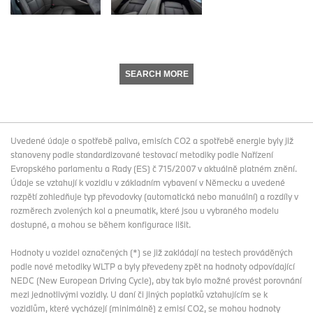
SEARCH MORE
Uvedené údaje o spotřebě paliva, emisích CO2 a spotřebě energie byly již
stanoveny podle standardizované testovací metodiky podle Nařízení
Evropského parlamentu a Rady (ES) č 715/2007 v aktuálně platném znění.
Údaje se vztahují k vozidlu v základním vybavení v Německu a uvedené
rozpětí zohledňuje typ převodovky (automatická nebo manuální) a rozdíly v
rozměrech zvolených kol a pneumatik, které jsou u vybraného modelu
dostupné, a mohou se během konfigurace lišit.
Hodnoty u vozidel označených (*) se již zakládají na testech prováděných
podle nové metodiky WLTP a byly převedeny zpět na hodnoty odpovídající
NEDC (New European Driving Cycle), aby tak bylo možné provést porovnání
mezi jednotlivými vozidly. U daní či jiných poplatků vztahujícím se k
vozidlům, které vycházejí (minimálně) z emisí CO2, se mohou hodnoty