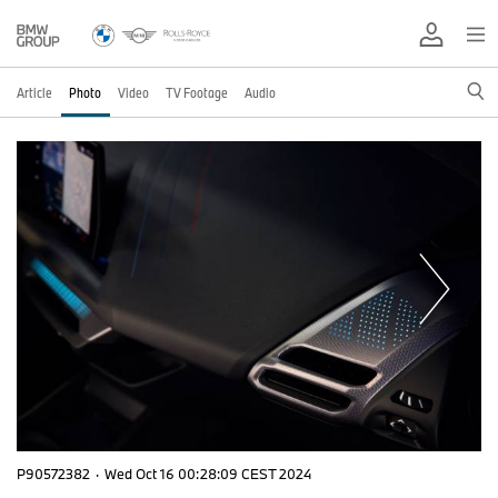
Article
Photo
Video
TV Footage
Audio
P90572382
·
Wed Oct 16 00:28:09 CEST 2024