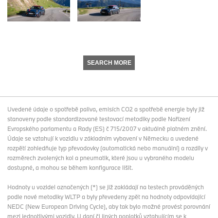
SEARCH MORE
Uvedené údaje o spotřebě paliva, emisích CO2 a spotřebě energie byly již
stanoveny podle standardizované testovací metodiky podle Nařízení
Evropského parlamentu a Rady (ES) č 715/2007 v aktuálně platném znění.
Údaje se vztahují k vozidlu v základním vybavení v Německu a uvedené
rozpětí zohledňuje typ převodovky (automatická nebo manuální) a rozdíly v
rozměrech zvolených kol a pneumatik, které jsou u vybraného modelu
dostupné, a mohou se během konfigurace lišit.
Hodnoty u vozidel označených (*) se již zakládají na testech prováděných
podle nové metodiky WLTP a byly převedeny zpět na hodnoty odpovídající
NEDC (New European Driving Cycle), aby tak bylo možné provést porovnání
mezi jednotlivými vozidly. U daní či jiných poplatků vztahujícím se k