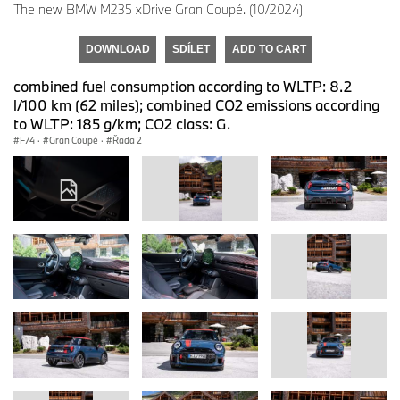
The new BMW M235 xDrive Gran Coupé. (10/2024)
DOWNLOAD
SDÍLET
ADD TO CART
combined fuel consumption according to WLTP: 8.2
l/100 km (62 miles); combined CO2 emissions according
to WLTP: 185 g/km; CO2 class: G.
F74
·
Gran Coupé
·
Řada 2