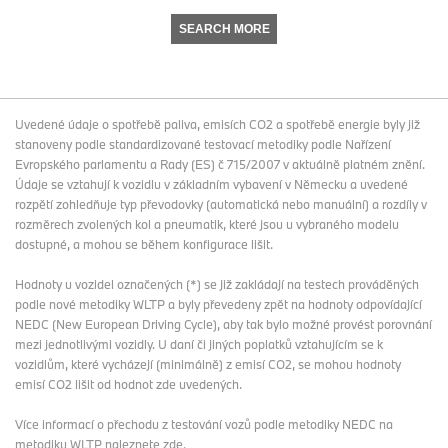
SEARCH MORE
Uvedené údaje o spotřebě paliva, emisích CO2 a spotřebě energie byly již
stanoveny podle standardizované testovací metodiky podle Nařízení
Evropského parlamentu a Rady (ES) č 715/2007 v aktuálně platném znění.
Údaje se vztahují k vozidlu v základním vybavení v Německu a uvedené
rozpětí zohledňuje typ převodovky (automatická nebo manuální) a rozdíly v
rozměrech zvolených kol a pneumatik, které jsou u vybraného modelu
dostupné, a mohou se během konfigurace lišit.
Hodnoty u vozidel označených (*) se již zakládají na testech prováděných
podle nové metodiky WLTP a byly převedeny zpět na hodnoty odpovídající
NEDC (New European Driving Cycle), aby tak bylo možné provést porovnání
mezi jednotlivými vozidly. U daní či jiných poplatků vztahujícím se k
vozidlům, které vycházejí (minimálně) z emisí CO2, se mohou hodnoty
emisí CO2 lišit od hodnot zde uvedených.
Více informací o přechodu z testování vozů podle metodiky NEDC na
metodiku WLTP
naleznete zde
.