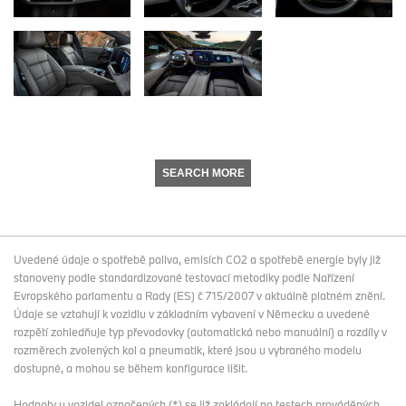
SEARCH MORE
Uvedené údaje o spotřebě paliva, emisích CO2 a spotřebě energie byly již
stanoveny podle standardizované testovací metodiky podle Nařízení
Evropského parlamentu a Rady (ES) č 715/2007 v aktuálně platném znění.
Údaje se vztahují k vozidlu v základním vybavení v Německu a uvedené
rozpětí zohledňuje typ převodovky (automatická nebo manuální) a rozdíly v
rozměrech zvolených kol a pneumatik, které jsou u vybraného modelu
dostupné, a mohou se během konfigurace lišit.
Hodnoty u vozidel označených (*) se již zakládají na testech prováděných