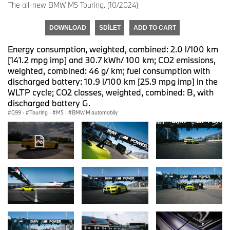
The all-new BMW M5 Touring. (10/2024)
DOWNLOAD
SDÍLET
ADD TO CART
Energy consumption, weighted, combined: 2.0 l/100 km
[141.2 mpg imp] and 30.7 kWh/ 100 km; CO2 emissions,
weighted, combined: 46 g/ km; fuel consumption with
discharged battery: 10.9 l/100 km [25.9 mpg imp] in the
WLTP cycle; CO2 classes, weighted, combined: B, with
discharged battery G.
G99
·
Touring
·
M5
·
BMW M automobily