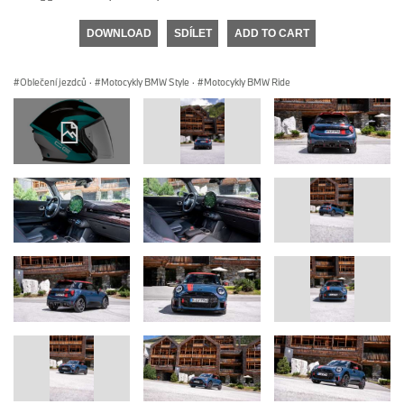
DOWNLOAD
SDÍLET
ADD TO CART
Oblečení jezdců
·
Motocykly BMW Style
·
Motocykly BMW Ride