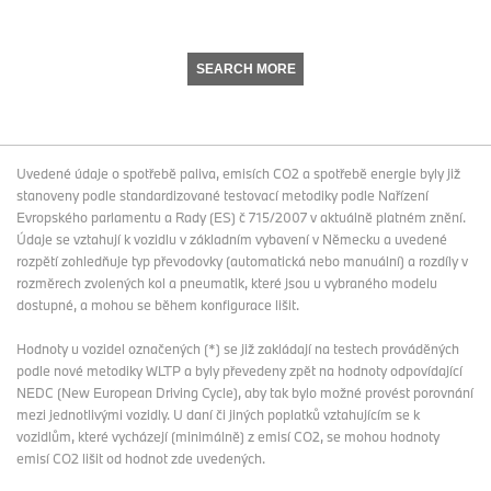
SEARCH MORE
Uvedené údaje o spotřebě paliva, emisích CO2 a spotřebě energie byly již
stanoveny podle standardizované testovací metodiky podle Nařízení
Evropského parlamentu a Rady (ES) č 715/2007 v aktuálně platném znění.
Údaje se vztahují k vozidlu v základním vybavení v Německu a uvedené
rozpětí zohledňuje typ převodovky (automatická nebo manuální) a rozdíly v
rozměrech zvolených kol a pneumatik, které jsou u vybraného modelu
dostupné, a mohou se během konfigurace lišit.
Hodnoty u vozidel označených (*) se již zakládají na testech prováděných
podle nové metodiky WLTP a byly převedeny zpět na hodnoty odpovídající
NEDC (New European Driving Cycle), aby tak bylo možné provést porovnání
mezi jednotlivými vozidly. U daní či jiných poplatků vztahujícím se k
vozidlům, které vycházejí (minimálně) z emisí CO2, se mohou hodnoty
emisí CO2 lišit od hodnot zde uvedených.