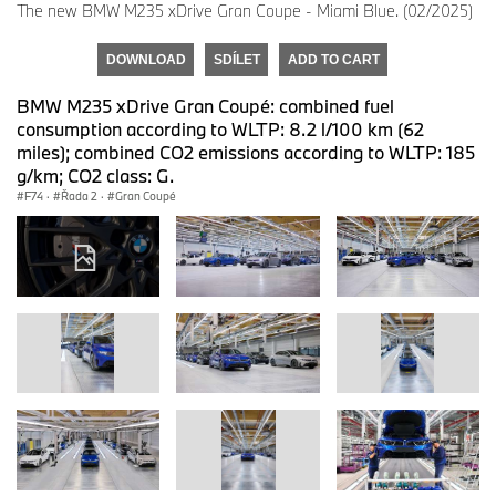
The new BMW M235 xDrive Gran Coupe - Miami Blue. (02/2025)
DOWNLOAD
SDÍLET
ADD TO CART
BMW M235 xDrive Gran Coupé: combined fuel
consumption according to WLTP: 8.2 l/100 km (62
miles); combined CO2 emissions according to WLTP: 185
g/km; CO2 class: G.
F74
·
Řada 2
·
Gran Coupé