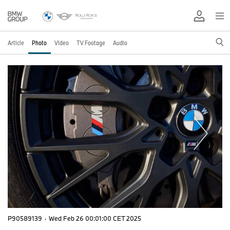
Article
Photo
Video
TV Footage
Audio
P90589139
·
Wed Feb 26 00:01:00 CET 2025