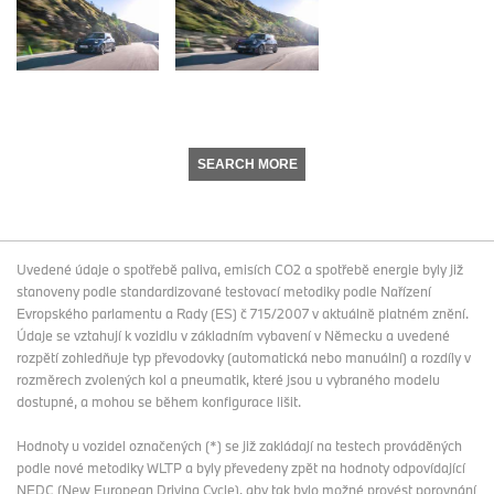
SEARCH MORE
Uvedené údaje o spotřebě paliva, emisích CO2 a spotřebě energie byly již
stanoveny podle standardizované testovací metodiky podle Nařízení
Evropského parlamentu a Rady (ES) č 715/2007 v aktuálně platném znění.
Údaje se vztahují k vozidlu v základním vybavení v Německu a uvedené
rozpětí zohledňuje typ převodovky (automatická nebo manuální) a rozdíly v
rozměrech zvolených kol a pneumatik, které jsou u vybraného modelu
dostupné, a mohou se během konfigurace lišit.
Hodnoty u vozidel označených (*) se již zakládají na testech prováděných
podle nové metodiky WLTP a byly převedeny zpět na hodnoty odpovídající
NEDC (New European Driving Cycle), aby tak bylo možné provést porovnání