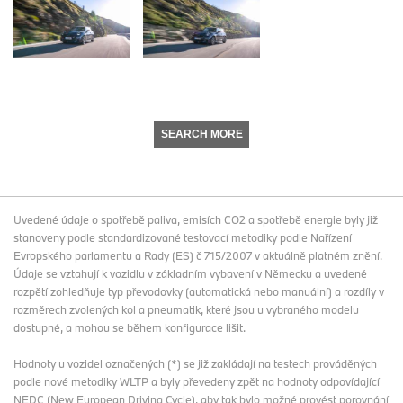
SEARCH MORE
Uvedené údaje o spotřebě paliva, emisích CO2 a spotřebě energie byly již
stanoveny podle standardizované testovací metodiky podle Nařízení
Evropského parlamentu a Rady (ES) č 715/2007 v aktuálně platném znění.
Údaje se vztahují k vozidlu v základním vybavení v Německu a uvedené
rozpětí zohledňuje typ převodovky (automatická nebo manuální) a rozdíly v
rozměrech zvolených kol a pneumatik, které jsou u vybraného modelu
dostupné, a mohou se během konfigurace lišit.
Hodnoty u vozidel označených (*) se již zakládají na testech prováděných
podle nové metodiky WLTP a byly převedeny zpět na hodnoty odpovídající
NEDC (New European Driving Cycle), aby tak bylo možné provést porovnání