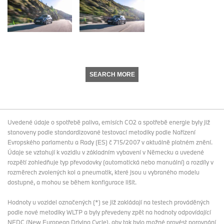
SEARCH MORE
Uvedené údaje o spotřebě paliva, emisích CO2 a spotřebě energie byly již
stanoveny podle standardizované testovací metodiky podle Nařízení
Evropského parlamentu a Rady (ES) č 715/2007 v aktuálně platném znění.
Údaje se vztahují k vozidlu v základním vybavení v Německu a uvedené
rozpětí zohledňuje typ převodovky (automatická nebo manuální) a rozdíly v
rozměrech zvolených kol a pneumatik, které jsou u vybraného modelu
dostupné, a mohou se během konfigurace lišit.
Hodnoty u vozidel označených (*) se již zakládají na testech prováděných
podle nové metodiky WLTP a byly převedeny zpět na hodnoty odpovídající
NEDC (New European Driving Cycle), aby tak bylo možné provést porovnání