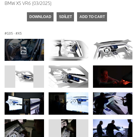
BMW X5 VR6 (03/2025)
DOWNLOAD
SDÍLET
ADD TO CART
G05
·
X5