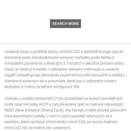
SEARCH MORE
Uvedené údaje o spotřebě paliva, emisích CO2 a spotřebě energie byly již
stanoveny podle standardizované testovací metodiky podle Nařízení
Evropského parlamentu a Rady (ES) č 715/2007 v aktuálně platném znění.
Údaje se vztahují k vozidlu v základním vybavení v Německu a uvedené
rozpětí zohledňuje typ převodovky (automatická nebo manuální) a rozdíly v
rozměrech zvolených kol a pneumatik, které jsou u vybraného modelu
dostupné, a mohou se během konfigurace lišit.
Hodnoty u vozidel označených (*) se již zakládají na testech prováděných
podle nové metodiky WLTP a byly převedeny zpět na hodnoty odpovídající
NEDC (New European Driving Cycle), aby tak bylo možné provést porovnání
mezi jednotlivými vozidly. U daní či jiných poplatků vztahujícím se k
vozidlům, které vycházejí (minimálně) z emisí CO2, se mohou hodnoty
emisí CO2 lišit od hodnot zde uvedených.