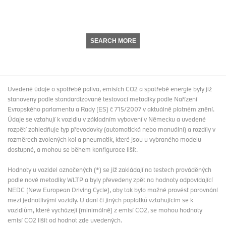
SEARCH MORE
Uvedené údaje o spotřebě paliva, emisích CO2 a spotřebě energie byly již
stanoveny podle standardizované testovací metodiky podle Nařízení
Evropského parlamentu a Rady (ES) č 715/2007 v aktuálně platném znění.
Údaje se vztahují k vozidlu v základním vybavení v Německu a uvedené
rozpětí zohledňuje typ převodovky (automatická nebo manuální) a rozdíly v
rozměrech zvolených kol a pneumatik, které jsou u vybraného modelu
dostupné, a mohou se během konfigurace lišit.
Hodnoty u vozidel označených (*) se již zakládají na testech prováděných
podle nové metodiky WLTP a byly převedeny zpět na hodnoty odpovídající
NEDC (New European Driving Cycle), aby tak bylo možné provést porovnání
mezi jednotlivými vozidly. U daní či jiných poplatků vztahujícím se k
vozidlům, které vycházejí (minimálně) z emisí CO2, se mohou hodnoty
emisí CO2 lišit od hodnot zde uvedených.