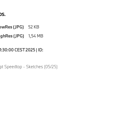
S.
owRes (JPG)
52 KB
ighRes (JPG)
1,54 MB
1:30:00 CEST 2025 | ID:
 Speedtop - Sketches (05/25)