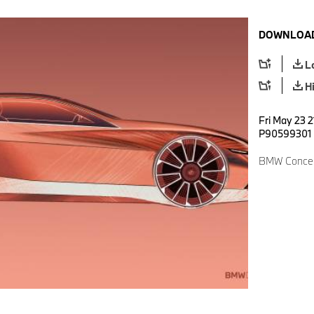
DOWNLOAD
L
H
Fri May 23 2
P90599301
BMW Concept