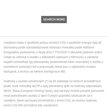
SEARCH MORE
Uvedené údaje o spotřebě paliva, emisích CO2 a spotřebě energie byly již
stanoveny podle standardizované testovací metodiky podle Nařízení
Evropského parlamentu a Rady (ES) č 715/2007 v aktuálně platném znění.
Údaje se vztahují k vozidlu v základním vybavení v Německu a uvedené
rozpětí zohledňuje typ převodovky (automatická nebo manuální) a rozdíly v
rozměrech zvolených kol a pneumatik, které jsou u vybraného modelu
dostupné, a mohou se během konfigurace lišit.
Hodnoty u vozidel označených (*) se již zakládají na testech prováděných
podle nové metodiky WLTP a byly převedeny zpět na hodnoty odpovídající
NEDC (New European Driving Cycle), aby tak bylo možné provést porovnání
mezi jednotlivými vozidly. U daní či jiných poplatků vztahujícím se k
vozidlům, které vycházejí (minimálně) z emisí CO2, se mohou hodnoty
emisí CO2 lišit od hodnot zde uvedených.