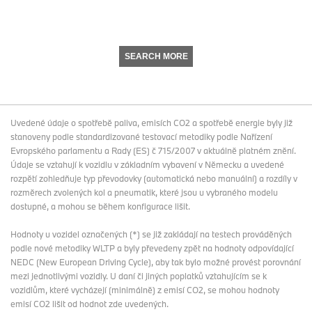
SEARCH MORE
Uvedené údaje o spotřebě paliva, emisích CO2 a spotřebě energie byly již
stanoveny podle standardizované testovací metodiky podle Nařízení
Evropského parlamentu a Rady (ES) č 715/2007 v aktuálně platném znění.
Údaje se vztahují k vozidlu v základním vybavení v Německu a uvedené
rozpětí zohledňuje typ převodovky (automatická nebo manuální) a rozdíly v
rozměrech zvolených kol a pneumatik, které jsou u vybraného modelu
dostupné, a mohou se během konfigurace lišit.
Hodnoty u vozidel označených (*) se již zakládají na testech prováděných
podle nové metodiky WLTP a byly převedeny zpět na hodnoty odpovídající
NEDC (New European Driving Cycle), aby tak bylo možné provést porovnání
mezi jednotlivými vozidly. U daní či jiných poplatků vztahujícím se k
vozidlům, které vycházejí (minimálně) z emisí CO2, se mohou hodnoty
emisí CO2 lišit od hodnot zde uvedených.