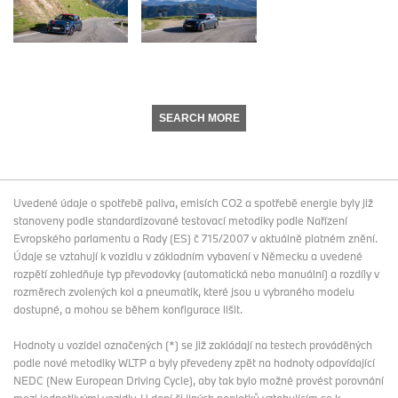
SEARCH MORE
Uvedené údaje o spotřebě paliva, emisích CO2 a spotřebě energie byly již
stanoveny podle standardizované testovací metodiky podle Nařízení
Evropského parlamentu a Rady (ES) č 715/2007 v aktuálně platném znění.
Údaje se vztahují k vozidlu v základním vybavení v Německu a uvedené
rozpětí zohledňuje typ převodovky (automatická nebo manuální) a rozdíly v
rozměrech zvolených kol a pneumatik, které jsou u vybraného modelu
dostupné, a mohou se během konfigurace lišit.
Hodnoty u vozidel označených (*) se již zakládají na testech prováděných
podle nové metodiky WLTP a byly převedeny zpět na hodnoty odpovídající
NEDC (New European Driving Cycle), aby tak bylo možné provést porovnání