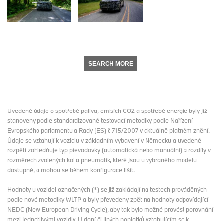
SEARCH MORE
Uvedené údaje o spotřebě paliva, emisích CO2 a spotřebě energie byly již
stanoveny podle standardizované testovací metodiky podle Nařízení
Evropského parlamentu a Rady (ES) č 715/2007 v aktuálně platném znění.
Údaje se vztahují k vozidlu v základním vybavení v Německu a uvedené
rozpětí zohledňuje typ převodovky (automatická nebo manuální) a rozdíly v
rozměrech zvolených kol a pneumatik, které jsou u vybraného modelu
dostupné, a mohou se během konfigurace lišit.
Hodnoty u vozidel označených (*) se již zakládají na testech prováděných
podle nové metodiky WLTP a byly převedeny zpět na hodnoty odpovídající
NEDC (New European Driving Cycle), aby tak bylo možné provést porovnání
mezi jednotlivými vozidly. U daní či jiných poplatků vztahujícím se k