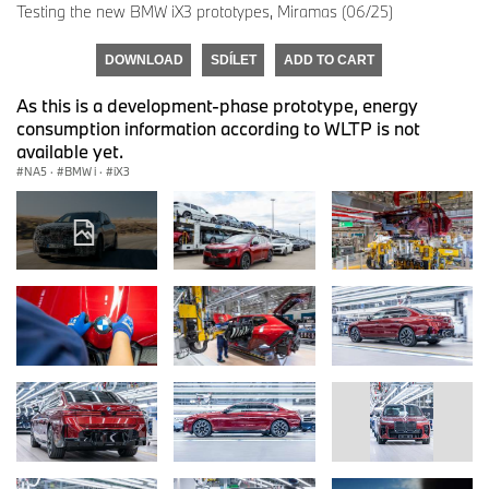
Testing the new BMW iX3 prototypes, Miramas (06/25)
DOWNLOAD
SDÍLET
ADD TO CART
As this is a development-phase prototype, energy
consumption information according to WLTP is not
available yet.
NA5
·
BMW i
·
iX3