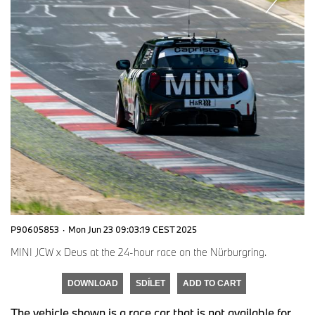
P90605853
·
Mon Jun 23 09:03:19 CEST 2025
MINI JCW x Deus at the 24-hour race on the Nürburgring.
DOWNLOAD
SDÍLET
ADD TO CART
The vehicle shown is a race car that is not available for