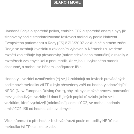
SEARCH MORE
Uvedené údaje o spotřebě paliva, emisích CO2 a spotřebě energie byly již
stanoveny podle standardizované testovací metodiky podle Nařízení
Evropského parlamentu a Rady (ES) č 715/2007 v aktuálně platném znění.
Údaje se vztahují k vozidlu v základním vybavení v Německu a uvedené
rozpětí zohledňuje typ převodovky (automatická nebo manuální) a rozdíly v
rozměrech zvolených kol a pneumatik, které jsou u vybraného modelu
dostupné, a mohou se během konfigurace lišit.
Hodnoty u vozidel označených (*) se již zakládají na testech prováděných
podle nové metodiky WLTP a byly převedeny zpět na hodnoty odpovídající
NEDC (New European Driving Cycle), aby tak bylo možné provést porovnání
mezi jednotlivými vozidly. U daní či jiných poplatků vztahujícím se k
vozidlům, které vycházejí (minimálně) z emisí CO2, se mohou hodnoty
emisí CO2 lišit od hodnot zde uvedených.
Více informací o přechodu z testování vozů podle metodiky NEDC na
metodiku WLTP
naleznete zde
.