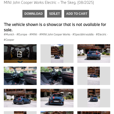
MINI John Cooper Works Electric – The Skeg. (08/2025)
DOWNLOAD
SDÍLET
ADD TO CART
The vehicle shown is a showcar that is not available for
sale.
Munich
·
Europe
·
MINI
·
MINI John Cooper Works
·
Speciální vozidla
·
Electric
·
Cooper