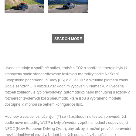
SEARCH MORE
Uvedené údaje o spotřebě paliva, emisích CO2 a spotřebě energie byly již
stanoveny podle standardizované testovací metodiky podle Nařízení
Evropského parlamentu a Rady (ES) č 715/2007 v aktuálně platném znění.
Údaje se vztahují k vozidlu v základním vybavení v Německu a uvedené
rozpětí zohledňuje typ převodovky (automatická nebo manuální) a rozdíly v
rozměrech zvolených kol a pneumatik, které jsou u vybraného modelu
dostupné, a mohou se během konfigurace lišit.
Hodnoty u vozidel označených (*) se již zakládají na testech prováděných
podle nové metodiky WLTP a byly převedeny zpět na hodnoty odpovídající
NEDC (New European Driving Cycle), aby tak bylo možné provést porovnání
mezi jednotlivými vozidly. U daní či jiných poplatků vztahujícím se k