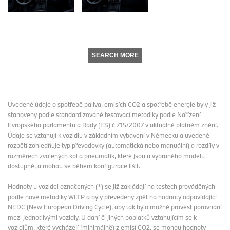
SEARCH MORE
Uvedené údaje o spotřebě paliva, emisích CO2 a spotřebě energie byly již
stanoveny podle standardizované testovací metodiky podle Nařízení
Evropského parlamentu a Rady (ES) č 715/2007 v aktuálně platném znění.
Údaje se vztahují k vozidlu v základním vybavení v Německu a uvedené
rozpětí zohledňuje typ převodovky (automatická nebo manuální) a rozdíly v
rozměrech zvolených kol a pneumatik, které jsou u vybraného modelu
dostupné, a mohou se během konfigurace lišit.
Hodnoty u vozidel označených (*) se již zakládají na testech prováděných
podle nové metodiky WLTP a byly převedeny zpět na hodnoty odpovídající
NEDC (New European Driving Cycle), aby tak bylo možné provést porovnání
mezi jednotlivými vozidly. U daní či jiných poplatků vztahujícím se k
vozidlům, které vycházejí (minimálně) z emisí CO2, se mohou hodnoty