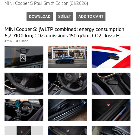
MINI Cooper S Paul Smith Edition (01/2026)
DOWNLOAD
SDÍLET
ADD TO CART
MINI Cooper S: (WLTP combined: energy consumption
6,7 l/100 km; CO2-emissions 150 g/km; CO2 class: E).
MINI
·
3 Door