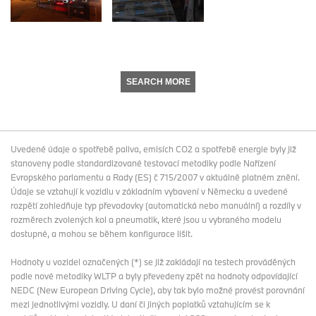
SEARCH MORE
Uvedené údaje o spotřebě paliva, emisích CO2 a spotřebě energie byly již
stanoveny podle standardizované testovací metodiky podle Nařízení
Evropského parlamentu a Rady (ES) č 715/2007 v aktuálně platném znění.
Údaje se vztahují k vozidlu v základním vybavení v Německu a uvedené
rozpětí zohledňuje typ převodovky (automatická nebo manuální) a rozdíly v
rozměrech zvolených kol a pneumatik, které jsou u vybraného modelu
dostupné, a mohou se během konfigurace lišit.
Hodnoty u vozidel označených (*) se již zakládají na testech prováděných
podle nové metodiky WLTP a byly převedeny zpět na hodnoty odpovídající
NEDC (New European Driving Cycle), aby tak bylo možné provést porovnání
mezi jednotlivými vozidly. U daní či jiných poplatků vztahujícím se k