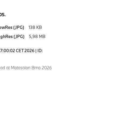
S.
owRes (JPG)
138 KB
ighRes (JPG)
5,98 MB
17:00:02 CET 2026 | ID:
ad at Motosalon Brno 2026