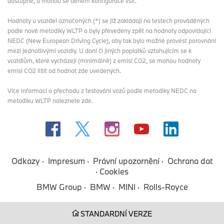
dostupné, a mohou se během konfigurace lišit.
Hodnoty u vozidel označených (*) se již zakládají na testech prováděných
podle nové metodiky WLTP a byly převedeny zpět na hodnoty odpovídající
NEDC (New European Driving Cycle), aby tak bylo možné provést porovnání
mezi jednotlivými vozidly. U daní či jiných poplatků vztahujícím se k
vozidlům, které vycházejí (minimálně) z emisí CO2, se mohou hodnoty
emisí CO2 lišit od hodnot zde uvedených.
Více informací o přechodu z testování vozů podle metodiky NEDC na
metodiku WLTP
naleznete zde
.
Odkazy
Impresum
Právní upozornění
Ochrana dat
Cookies
BMW Group
BMW
MINI
Rolls-Royce
STANDARDNÍ VERZE