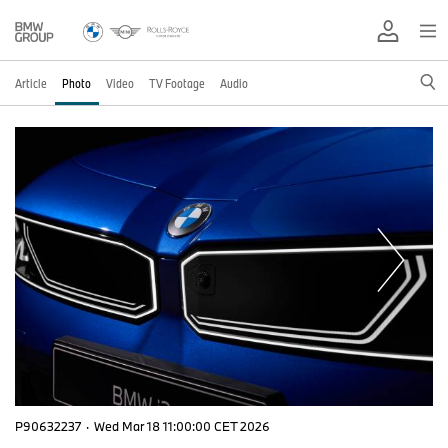
Article
Photo
Video
TV Footage
Audio
P90632237
·
Wed Mar 18 11:00:00 CET 2026