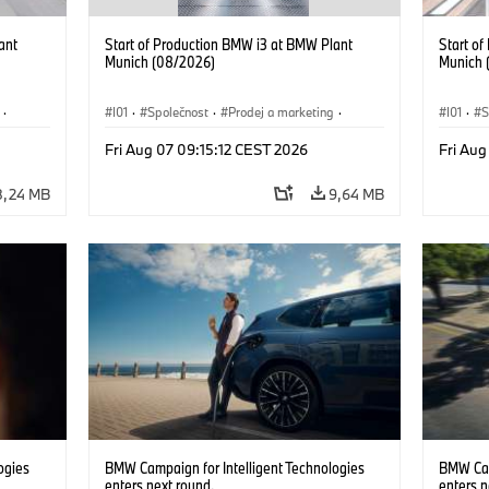
ant
Start of Production BMW i3 at BMW Plant
Start o
Munich (08/2026)
Munich 
·
I01
·
Společnost
·
Prodej a marketing
·
I01
·
S
 i
Výrobní závody
·
Lokace
·
i3
·
BMW i
Výrobn
Fri Aug 07 09:15:12 CEST 2026
Fri Aug
8,24 MB
9,64 MB
ogies
BMW Campaign for Intelligent Technologies
BMW Cam
enters next round.
enters n