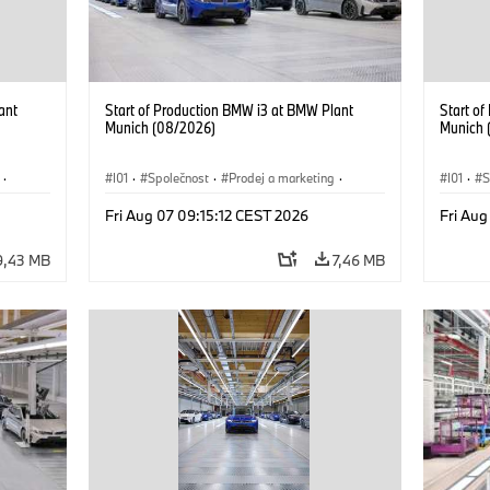
ant
Start of Production BMW i3 at BMW Plant
Start o
Munich (08/2026)
Munich 
·
I01
·
Společnost
·
Prodej a marketing
·
I01
·
S
 i
Výrobní závody
·
Lokace
·
i3
·
BMW i
Výrobn
Fri Aug 07 09:15:12 CEST 2026
Fri Aug
9,43 MB
7,46 MB