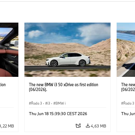
tion
The new BMW i3 50 xDrive as first edition
The new 
(06/2026).
(06/202
Řada 3
·
i3
·
BMW i
Řada 3
Thu Jun 18 15:39:30 CEST 2026
Thu Ju
3,22 MB
4,63 MB