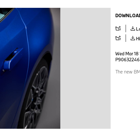
DOWNLOAD
L
H
Wed Mar 18 
P90632246
The new BMW