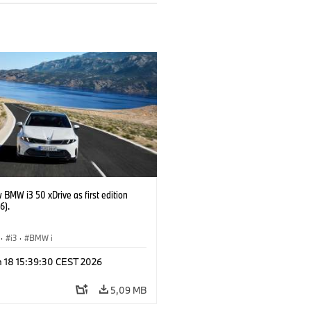
BMW i3 50 xDrive as first edition
6).
·
i3
·
BMW i
n 18 15:39:30 CEST 2026
5,09 MB