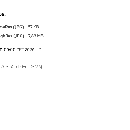
S.
owRes (JPG)
57 KB
ighRes (JPG)
7,83 MB
11:00:00 CET 2026 | ID:
 i3 50 xDrive (03/26)