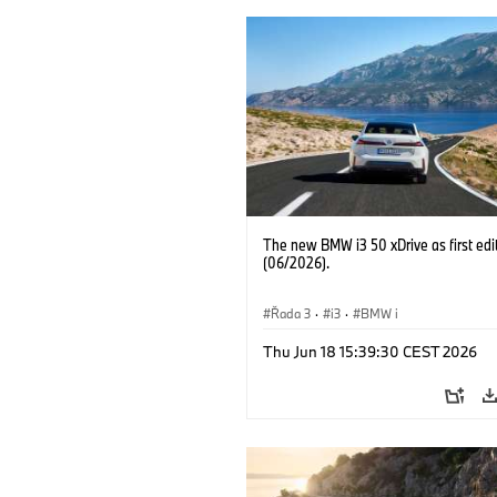
The new BMW i3 50 xDrive as first edi
(06/2026).
Řada 3
·
i3
·
BMW i
Thu Jun 18 15:39:30 CEST 2026