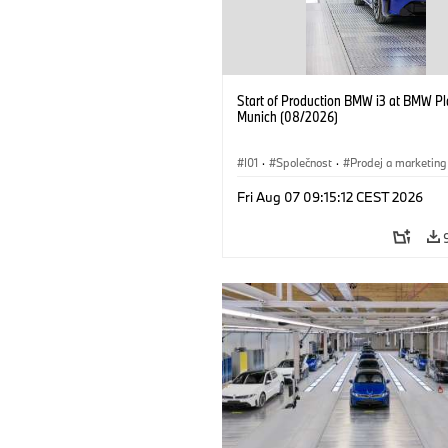
Start of Production BMW i3 at BMW Pl
Munich (08/2026)
I01
·
Společnost
·
Prodej a marketing
Výrobní závody
·
Lokace
·
i3
·
BMW
Fri Aug 07 09:15:12 CEST 2026