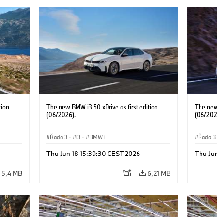
tion
The new BMW i3 50 xDrive as first edition
The new 
(06/2026).
(06/202
Řada 3
·
i3
·
BMW i
Řada 3
Thu Jun 18 15:39:30 CEST 2026
Thu Ju
5,4 MB
6,21 MB