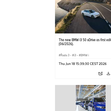
The new BMW i3 50 xDrive as first edi
(06/2026).
Řada 3
·
i3
·
BMW i
Thu Jun 18 15:39:30 CEST 2026