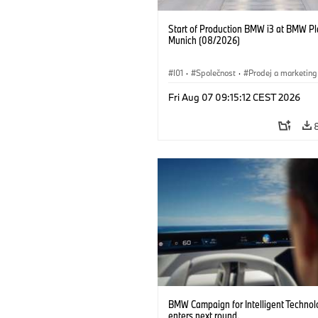
Start of Production BMW i3 at BMW Pl
Munich (08/2026)
I01
·
Společnost
·
Prodej a marketing
Výrobní závody
·
Lokace
·
i3
·
BMW
Fri Aug 07 09:15:12 CEST 2026
BMW Campaign for Intelligent Technol
enters next round.