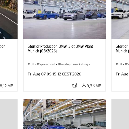
tion
Start of Production BMW i3 at BMW Plant
Start o
Munich (08/2026)
Munich 
I01
·
Společnost
·
Prodej a marketing
·
I01
·
S
Výrobní závody
·
Lokace
·
i3
·
BMW i
Výrobn
Fri Aug 07 09:15:12 CEST 2026
Fri Aug
8,12 MB
9,36 MB