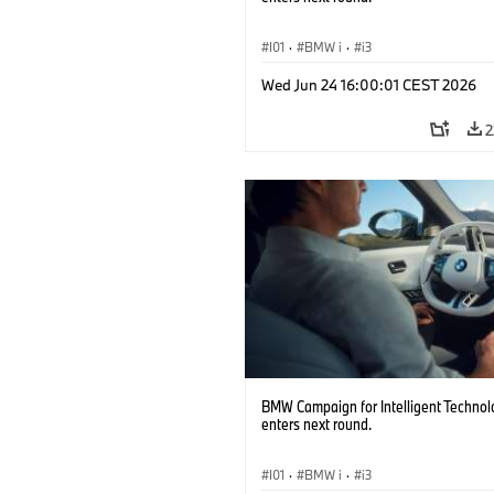
I01
·
BMW i
·
i3
Wed Jun 24 16:00:01 CEST 2026
2
BMW Campaign for Intelligent Technol
enters next round.
I01
·
BMW i
·
i3