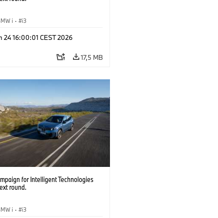
BMW i
·
i3
n 24 16:00:01 CEST 2026
17,5 MB
paign for Intelligent Technologies
ext round.
BMW i
·
i3