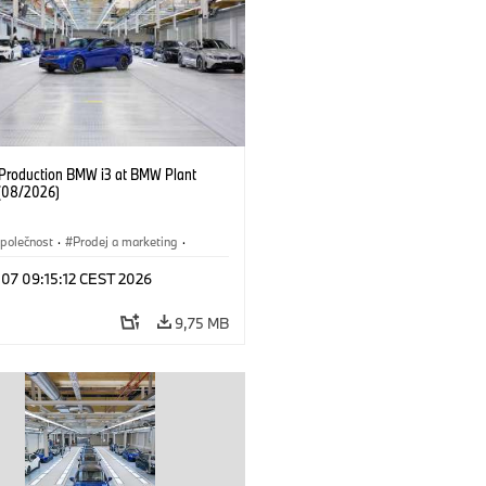
f Production BMW i3 at BMW Plant
(08/2026)
polečnost
·
Prodej a marketing
·
í závody
·
Lokace
·
i3
·
BMW i
 07 09:15:12 CEST 2026
9,75 MB