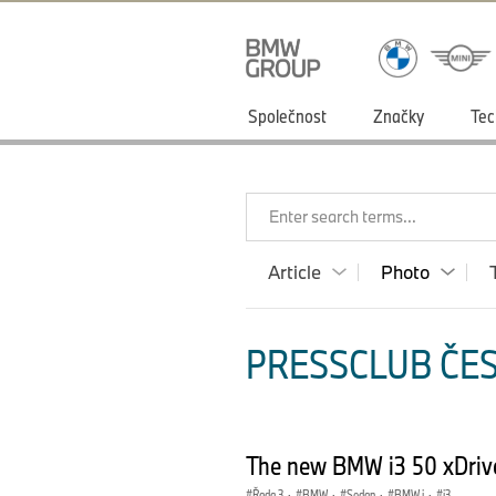
Společnost
Značky
Tec
Enter search terms...
Article
Photo
PRESSCLUB ČES
The new BMW i3 50 xDriv
Řada 3
·
BMW
·
Sedan
·
BMW i
·
i3