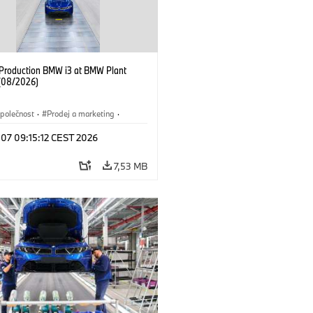
f Production BMW i3 at BMW Plant
(08/2026)
polečnost
·
Prodej a marketing
·
í závody
·
Lokace
·
i3
·
BMW i
 07 09:15:12 CEST 2026
7,53 MB