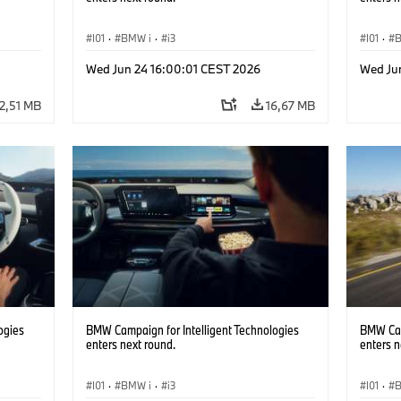
I01
·
BMW i
·
i3
I01
·
Wed Jun 24 16:00:01 CEST 2026
Wed Ju
2,51 MB
16,67 MB
ogies
BMW Campaign for Intelligent Technologies
BMW Cam
enters next round.
enters n
I01
·
BMW i
·
i3
I01
·