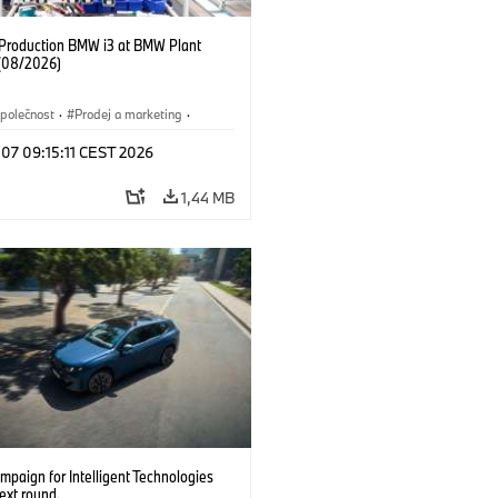
f Production BMW i3 at BMW Plant
(08/2026)
polečnost
·
Prodej a marketing
·
í závody
·
Lokace
·
i3
·
BMW i
 07 09:15:11 CEST 2026
1,44 MB
paign for Intelligent Technologies
ext round.