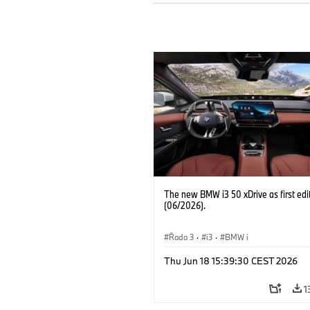
The new BMW i3 50 xDrive as first edi
(06/2026).
Řada 3
·
i3
·
BMW i
Thu Jun 18 15:39:30 CEST 2026
1