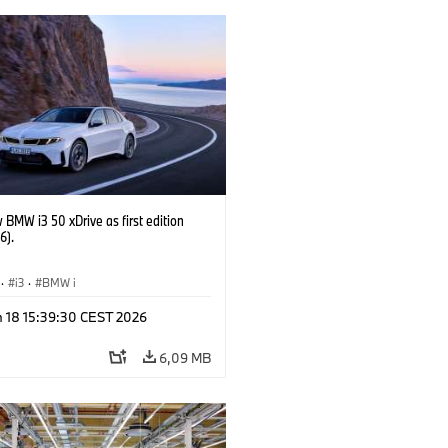
BMW i3 50 xDrive as first edition
6).
·
i3
·
BMW i
n 18 15:39:30 CEST 2026
6,09 MB