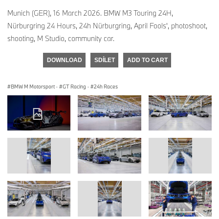
Munich (GER), 16 March 2026. BMW M3 Touring 24H,
Nürburgring 24 Hours, 24h Nürburgring, April Fools', photoshoot,
shooting, M Studio, community car.
DOWNLOAD
SDÍLET
ADD TO CART
BMW M Motorsport
·
GT Racing
·
24h Races