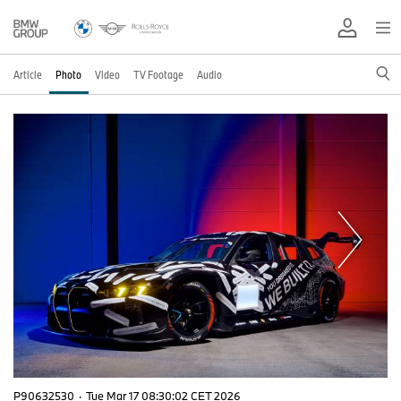
Article
Photo
Video
TV Footage
Audio
P90632530
·
Tue Mar 17 08:30:02 CET 2026