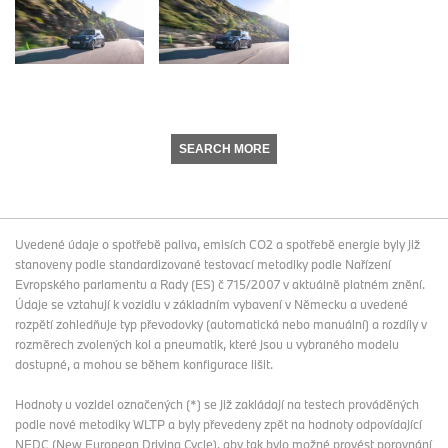
SEARCH MORE
Uvedené údaje o spotřebě paliva, emisích CO2 a spotřebě energie byly již
stanoveny podle standardizované testovací metodiky podle Nařízení
Evropského parlamentu a Rady (ES) č 715/2007 v aktuálně platném znění.
Údaje se vztahují k vozidlu v základním vybavení v Německu a uvedené
rozpětí zohledňuje typ převodovky (automatická nebo manuální) a rozdíly v
rozměrech zvolených kol a pneumatik, které jsou u vybraného modelu
dostupné, a mohou se během konfigurace lišit.
Hodnoty u vozidel označených (*) se již zakládají na testech prováděných
podle nové metodiky WLTP a byly převedeny zpět na hodnoty odpovídající
NEDC (New European Driving Cycle), aby tak bylo možné provést porovnání