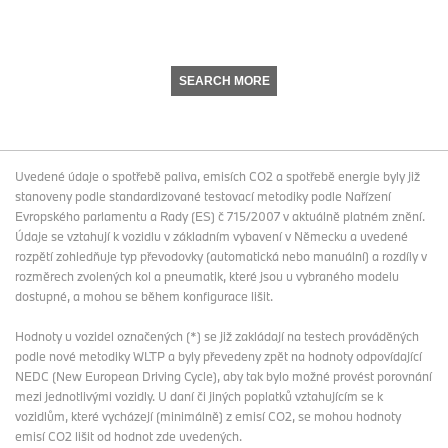
SEARCH MORE
Uvedené údaje o spotřebě paliva, emisích CO2 a spotřebě energie byly již
stanoveny podle standardizované testovací metodiky podle Nařízení
Evropského parlamentu a Rady (ES) č 715/2007 v aktuálně platném znění.
Údaje se vztahují k vozidlu v základním vybavení v Německu a uvedené
rozpětí zohledňuje typ převodovky (automatická nebo manuální) a rozdíly v
rozměrech zvolených kol a pneumatik, které jsou u vybraného modelu
dostupné, a mohou se během konfigurace lišit.
Hodnoty u vozidel označených (*) se již zakládají na testech prováděných
podle nové metodiky WLTP a byly převedeny zpět na hodnoty odpovídající
NEDC (New European Driving Cycle), aby tak bylo možné provést porovnání
mezi jednotlivými vozidly. U daní či jiných poplatků vztahujícím se k
vozidlům, které vycházejí (minimálně) z emisí CO2, se mohou hodnoty
emisí CO2 lišit od hodnot zde uvedených.